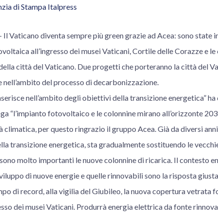
zia di Stampa Italpress
 Vaticano diventa sempre più green grazie ad Acea: sono state i
voltaica all’ingresso dei musei Vaticani, Cortile delle Corazze e le 
 della città del Vaticano. Due progetti che porteranno la città del V
e nell’ambito del processo di decarbonizzazione.
serisce nell’ambito degli obiettivi della transizione energetica” ha 
a “l’impianto fotovoltaico e le colonnine mirano all’orizzonte 20
tà climatica, per questo ringrazio il gruppo Acea. Già da diversi ann
lla transizione energetica, sta gradualmente sostituendo le vecchi
 sono molto importanti le nuove colonnine di ricarica. Il contesto en
viluppo di nuove energie e quelle rinnovabili sono la risposta giusta
po di record, alla vigilia del Giubileo, la nuova copertura vetrata f
esso dei musei Vaticani. Produrrà energia elettrica da fonte rinnova