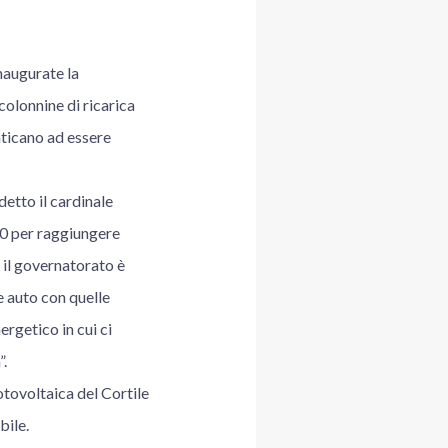
naugurate la
colonnine di ricarica
aticano ad essere
detto il cardinale
30 per raggiungere
i il governatorato è
e auto con quelle
ergetico in cui ci
”.
otovoltaica del Cortile
bile.