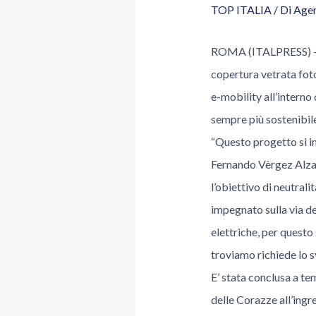
TOP ITALIA
/ Di
Agen
ROMA (ITALPRESS) – Il
copertura vetrata foto
e-mobility all’interno
sempre più sostenibil
“Questo progetto si in
Fernando Vèrgez Alzag
l’obiettivo di neutrali
impegnato sulla via de
elettriche, per questo
troviamo richiede lo s
E’ stata conclusa a tem
delle Corazze all’ingr