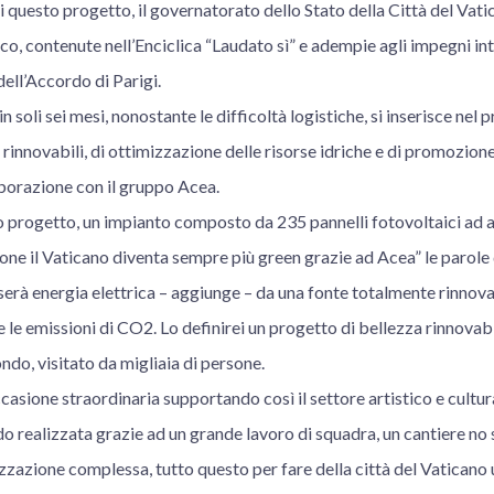
i questo progetto, il governatorato dello Stato della Città del Vatic
o, contenute nell’Enciclica “Laudato sì” e adempie agli impegni int
dell’Accordo di Parigi.
a in soli sei mesi, nonostante le difficoltà logistiche, si inserisce n
i rinnovabili, di ottimizzazione delle risorse idriche e di promozion
laborazione con il gruppo Acea.
o progetto, un impianto composto da 235 pannelli fotovoltaici ad a
one il Vaticano diventa sempre più green grazie ad Acea” le parole 
serà energia elettrica – aggiunge – da una fonte totalmente rinnov
re le emissioni di CO2. Lo definirei un progetto di bellezza rinnovab
ndo, visitato da migliaia di persone.
ccasione straordinaria supportando così il settore artistico e cult
o realizzata grazie ad un grande lavoro di squadra, un cantiere no
izzazione complessa, tutto questo per fare della città del Vaticano