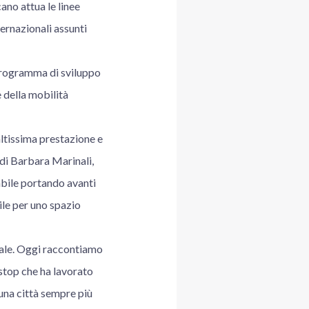
ano attua le linee
ernazionali assunti
el programma di sviluppo
e della mobilità
ltissima prestazione e
di Barbara Marinali,
abile portando avanti
ile per uno spazio
urale. Oggi raccontiamo
 stop che ha lavorato
 una città sempre più