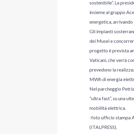
sostenibile”. La presid
insieme al gruppo Acea
energetica, arrivando 
Gli impianti sosterran
dei Musei e concorrera
progetto è prevista an
Vaticani, che verrà co
prevedono la realizza
MWh di energia elettri
Nel parcheggio Petrian
“ultra fast”, su una ul
mobilità elettrica.
-foto ufficio stampa 
(ITALPRESS).