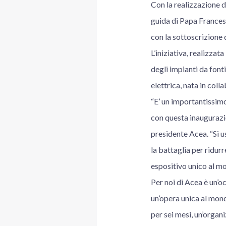
Con la realizzazione d
guida di Papa Francesc
con la sottoscrizione 
L’iniziativa, realizzat
degli impianti da font
elettrica, nata in col
“E’ un importantissim
con questa inaugurazi
presidente Acea. “Si u
la battaglia per ridur
espositivo unico al mo
Per noi di Acea è un’o
un’opera unica al mond
per sei mesi, un’organ