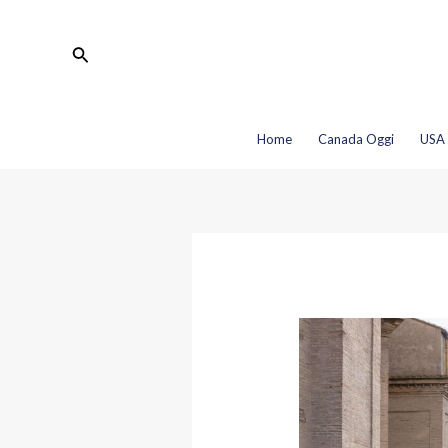
Vai
Navigazione
al
articoli
Cerca
contenuto
Home
Canada Oggi
USA