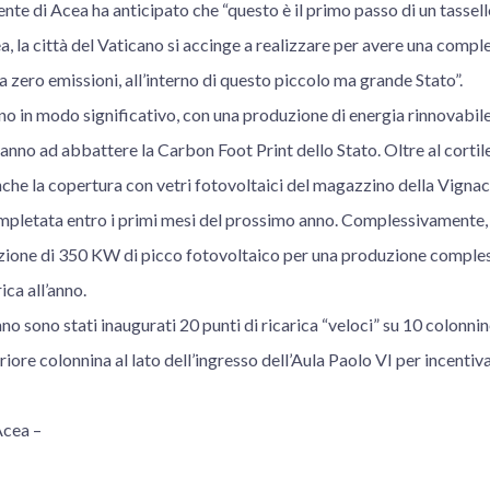
ente di Acea ha anticipato che “questo è il primo passo di un tassello
, la città del Vaticano si accinge a realizzare per avere una compl
a zero emissioni, all’interno di questo piccolo ma grande Stato”.
no in modo significativo, con una produzione di energia rinnovabile,
nno ad abbattere la Carbon Foot Print dello Stato. Oltre al cortile
che la copertura con vetri fotovoltaici del magazzino della Vignac
mpletata entro i primi mesi del prossimo anno. Complessivamente, i
zione di 350 KW di picco fotovoltaico per una produzione comples
ca all’anno.
o sono stati inaugurati 20 punti di ricarica “veloci” su 10 colonnine
teriore colonnina al lato dell’ingresso dell’Aula Paolo VI per incentiv
Acea –