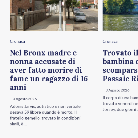
Cronaca
Cronaca
Nel Bronx madre e
Trovato il
nonna accusate di
bambina d
aver fatto morire di
scompars
fame un ragazzo di 16
Passaic R
anni
3 Agosto 2026
Il corpo di una bam
3 Agosto 2026
trovato venerdì ne
Adonis Jarvis, autistico e non verbale,
Jersey, due giorni ..
pesava 59 libbre quando è morto. Il
fratello gemello, trovato in condizioni
simili, è ...