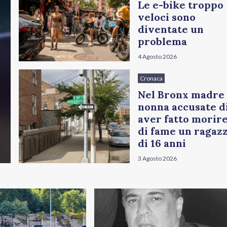
Le e-bike troppo
veloci sono
diventate un
problema
4 Agosto 2026
Cronaca
Nel Bronx madre
nonna accusate d
aver fatto morir
di fame un ragaz
di 16 anni
3 Agosto 2026