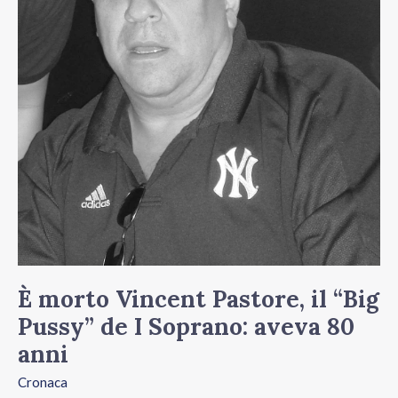
“Big
Pussy”
de
I
Soprano:
aveva
80
anni
È morto Vincent Pastore, il “Big
Pussy” de I Soprano: aveva 80
anni
Cronaca