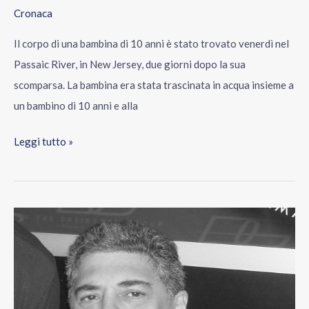
Cronaca
Il corpo di una bambina di 10 anni è stato trovato venerdì nel
Passaic River, in New Jersey, due giorni dopo la sua
scomparsa. La bambina era stata trascinata in acqua insieme a
un bambino di 10 anni e alla
Leggi tutto »
È
morto
Vincent
Pastore,
il