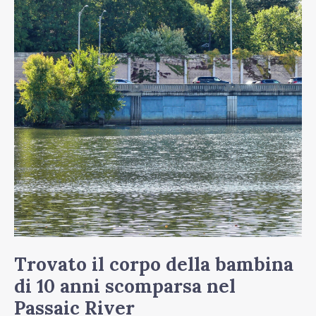
corpo
della
bambina
di
10
anni
scomparsa
nel
Passaic
River
Trovato il corpo della bambina
di 10 anni scomparsa nel
Passaic River