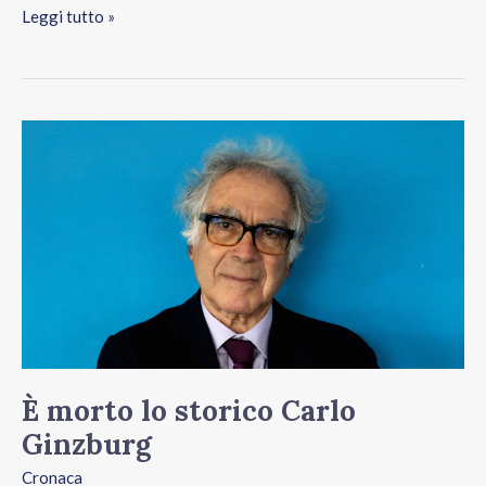
Leggi tutto »
È
morto
lo
storico
Carlo
Ginzburg
È morto lo storico Carlo
Ginzburg
Cronaca