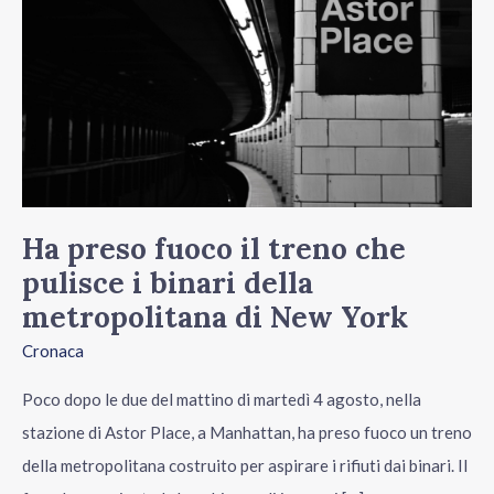
il
treno
che
pulisce
i
binari
della
metropolitana
Ha preso fuoco il treno che
di
pulisce i binari della
New
metropolitana di New York
York
Cronaca
Poco dopo le due del mattino di martedì 4 agosto, nella
stazione di Astor Place, a Manhattan, ha preso fuoco un treno
della metropolitana costruito per aspirare i rifiuti dai binari. Il