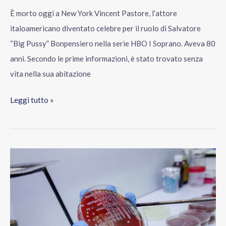
È morto oggi a New York Vincent Pastore, l’attore
italoamericano diventato celebre per il ruolo di Salvatore
“Big Pussy” Bonpensiero nella serie HBO I Soprano. Aveva 80
anni. Secondo le prime informazioni, è stato trovato senza
vita nella sua abitazione
Leggi tutto »
Tre
morti
nel
focolaio
di