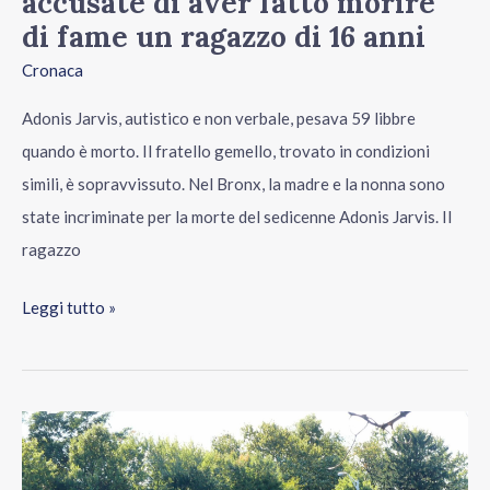
accusate di aver fatto morire
di
di fame un ragazzo di 16 anni
fame
Cronaca
un
ragazzo
Adonis Jarvis, autistico e non verbale, pesava 59 libbre
di
quando è morto. Il fratello gemello, trovato in condizioni
16
simili, è sopravvissuto. Nel Bronx, la madre e la nonna sono
anni
state incriminate per la morte del sedicenne Adonis Jarvis. Il
ragazzo
Leggi tutto »
Trovato
il