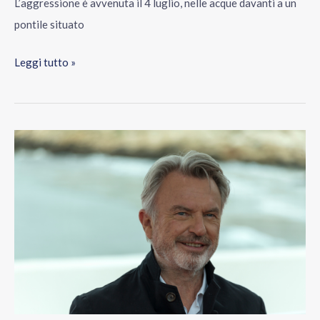
L’aggressione è avvenuta il 4 luglio, nelle acque davanti a un
con
pontile situato
la
rabbia
Leggi tutto »
È
morto
Sam
Neill,
l’attore
di
Jurassic
Park