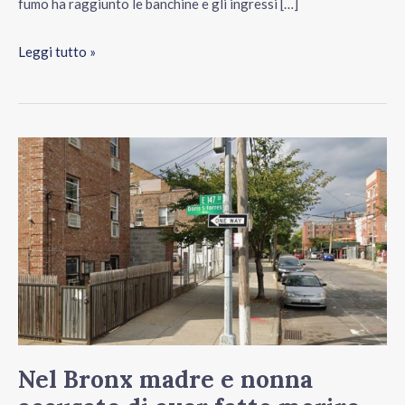
fumo ha raggiunto le banchine e gli ingressi […]
Leggi tutto »
Nel
Bronx
madre
e
nonna
accusate
di
aver
fatto
Nel Bronx madre e nonna
morire