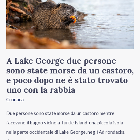
persone
sono
state
morse
da
un
A Lake George due persone
castoro,
sono state morse da un castoro,
e
e poco dopo ne è stato trovato
poco
uno con la rabbia
dopo
Cronaca
ne
è
Due persone sono state morse da un castoro mentre
stato
facevano il bagno vicino a Turtle Island, una piccola isola
trovato
nella parte occidentale di Lake George, negli Adirondacks.
uno