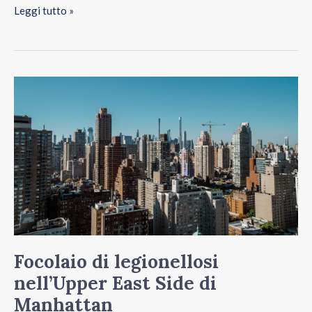
Leggi tutto »
Focolaio
di
legionellosi
nell’Upper
East
Side
di
Manhattan
Focolaio di legionellosi
nell’Upper East Side di
Manhattan