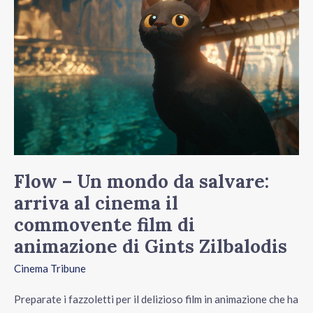
Un
mondo
da
salvare:
arriva
al
cinema
il
Flow – Un mondo da salvare:
commovente
arriva al cinema il
film
commovente film di
di
animazione di Gints Zilbalodis
animazione
Cinema Tribune
di
Gints
Preparate i fazzoletti per il delizioso film in animazione che ha
Zilbalodis