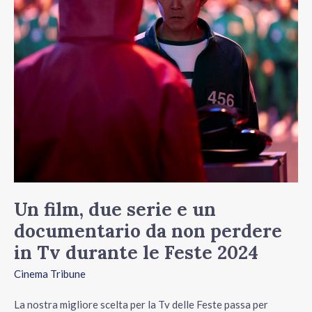
serie
e
un
documentario
da
non
perdere
in
Tv
durante
Un film, due serie e un
le
documentario da non perdere
Feste
in Tv durante le Feste 2024
2024
Cinema Tribune
La nostra migliore scelta per la Tv delle Feste passa per