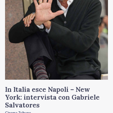
–
New
York:
intervista
con
Gabriele
Salvatores
In Italia esce Napoli – New
York: intervista con Gabriele
Salvatores
Cinema Tribune