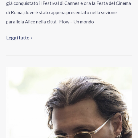
già conquistato il Festival di Cannes e ora la Festa del Cinema
di Roma, dove è stato appena presentato nella sezione
parallela Alice nella città. Flow – Un mondo
Leggi tutto »
La
Festa
del
Cinema
di
Roma
sta
per