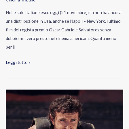
Nelle sale italiane esce oggi (21 novembre) ma non ha ancora
una distribuzione in Usa, anche se Napoli – New York, l’ultimo
film del regista premio Oscar Gabriele Salvatores senza
dubbio arriverà presto nei cinema americani. Quanto meno
per il
Leggi tutto »
Il
Gladiatore
II
debutta
al