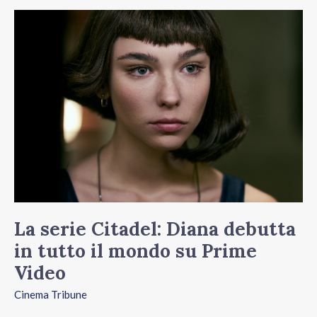
La
serie
Citadel:
Diana
debutta
in
tutto
il
mondo
su
La serie Citadel: Diana debutta
Prime
in tutto il mondo su Prime
Video
Video
Cinema Tribune