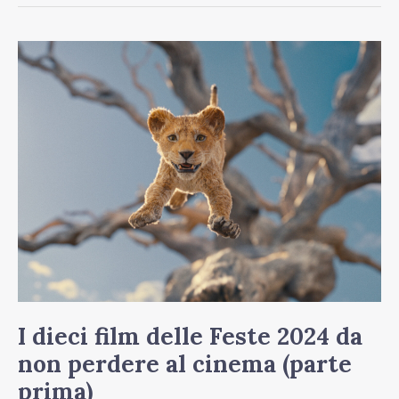
I
dieci
film
delle
Feste
2024
da
non
perdere
al
cinema
I dieci film delle Feste 2024 da
(parte
non perdere al cinema (parte
prima)
prima)