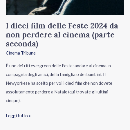
non
perdere
al
I dieci film delle Feste 2024 da
cinema
non perdere al cinema (parte
(parte
seconda)
seconda)
Cinema Tribune
È uno dei riti evergreen delle Feste: andare al cinema in
compagnia degli amici, della famiglia o dei bambini. Il
Newyorkese ha scelto per voi i dieci film che non dovete
assolutamente perdere a Natale (qui trovate gli ultimi
cinque).
Leggi tutto »