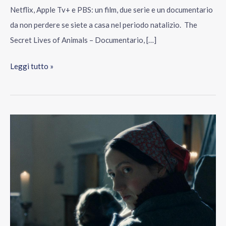
Netflix, Apple Tv+ e PBS: un film, due serie e un documentario
da non perdere se siete a casa nel periodo natalizio. The
Secret Lives of Animals – Documentario, […]
Leggi tutto »
I
dieci
film
delle
Feste
2024
da