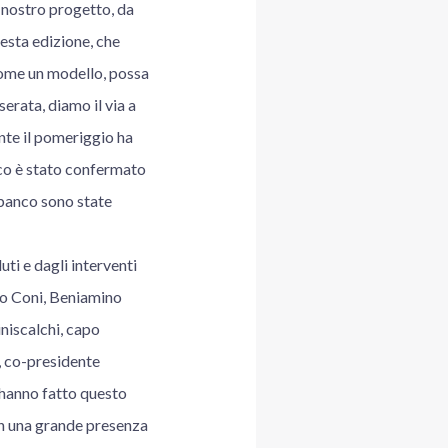
 nostro progetto, da
esta edizione, che
come un modello, possa
erata, diamo il via a
nte il pomeriggio ha
co è stato confermato
 banco sono state
ti e dagli interventi
rio Coni, Beniamino
iniscalchi, capo
, co-presidente
he hanno fatto questo
on una grande presenza