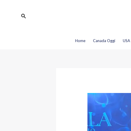
Vai
Navigazione
al
articoli
Cerca
contenuto
Home
Canada Oggi
USA