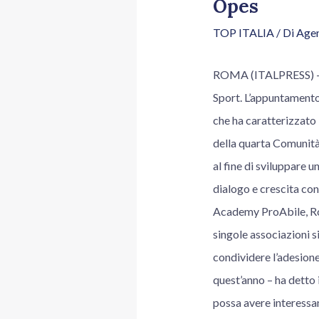
Opes
TOP ITALIA
/ Di
Agen
ROMA (ITALPRESS) – An
Sport. L’appuntamento,
che ha caratterizzato
della quarta Comunità 
al fine di sviluppare 
dialogo e crescita con
Academy ProAbile, Rom
singole associazioni si
condividere l’adesion
quest’anno – ha detto 
possa avere interessan