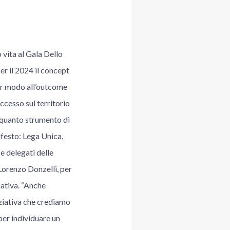
vita al Gala Dello
er il 2024 il concept
lar modo all’outcome
ccesso sul territorio
n quanto strumento di
ifesto: Lega Unica,
 delegati delle
 Lorenzo Donzelli, per
iativa. “Anche
iziativa che crediamo
per individuare un