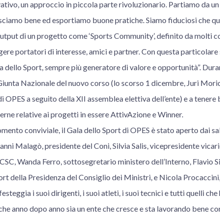
tivo, un approccio in piccola parte rivoluzionario. Partiamo da un
ciamo bene ed esportiamo buone pratiche. Siamo fiduciosi che qu
utput di un progetto come ‘Sports Community’, definito da molti 
ere portatori di interesse, amici e partner. Con questa particolare s
a dello Sport, sempre più generatore di valore e opportunità”. Dura
Giunta Nazionale del nuovo corso (lo scorso 1 dicembre, Juri Mori
i OPES a seguito della XII assemblea elettiva dell’ente) e a tenere
terne relative ai progetti in essere AttivAzione e Winner.
mento conviviale, il Gala dello Sport di OPES è stato aperto dai salu
ovanni Malagò, presidente del Coni, Silvia Salis, vicepresidente vica
ICSC, Wanda Ferro, sottosegretario ministero dell’Interno, Flavio S
rt della Presidenza del Consiglio dei Ministri, e Nicola Procaccini
teggia i suoi dirigenti, i suoi atleti, i suoi tecnici e tutti quelli c
he anno dopo anno sia un ente che cresce e sta lavorando bene c