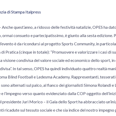
zia di Stampa Italpress
che quest’anno, a ridosso delle festività natalizie, OPES ha dato 
 ormai consueto e partecipatissimo, è giunto alla sesta edizione. P
 l’evento è da ricondursi al progetto Sports Community, in partico
di Pratica (cinque in totale): “Promuovere e valorizzare i casi di su
una visione condivisa del valore sociale ed economico dello sport, i
divisa”. In tal senso, OPES ha quindi individuato quattro realtà man
a Blind Football e Ledesma Academy. Rappresentanti, tesserati e
 sono alternati sul palco, al fianco dei giornalisti Simona Rolandi e
e e l’impegno verso quanto evidenziato dalla COP oggetto dell’iniz
il presidente Juri Morico – il Gala dello Sport ha abbracciato un’in
ti ricadute sul tessuto sociale e che sia indice del nostro impegno 