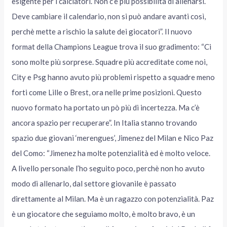
esigente per i calciatori. Non c’è più possibilità di allenarsi.
Deve cambiare il calendario, non si può andare avanti così,
perchè mette a rischio la salute dei giocatori”. Il nuovo
format della Champions League trova il suo gradimento: “Ci
sono molte più sorprese. Squadre più accreditate come noi,
City e Psg hanno avuto più problemi rispetto a squadre meno
forti come Lille o Brest, ora nelle prime posizioni. Questo
nuovo formato ha portato un pò più di incertezza. Ma c’è
ancora spazio per recuperare”. In Italia stanno trovando
spazio due giovani ‘merengues’, Jimenez del Milan e Nico Paz
del Como: “Jimenez ha molte potenzialità ed è molto veloce.
A livello personale l’ho seguito poco, perchè non ho avuto
modo di allenarlo, dal settore giovanile è passato
direttamente al Milan. Ma è un ragazzo con potenzialità. Paz
è un giocatore che seguiamo molto, è molto bravo, è un