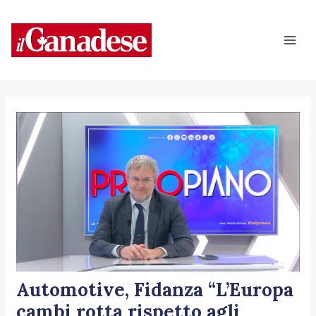
Vai
Navigazione
Mai
al
articoli
Men
contenuto
Automotive, Fidanza “L’Europa
cambi rotta rispetto agli