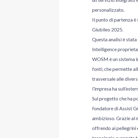
personalizzato.
Il punto di partenza è 
Giubileo 2025.
Questa analisi è sta
Intelligence proprietar
WOSM è un sistema int
fonti, che permette al
trasversale alle diver
l’impresa ha sull’ester
Sul progetto che ha por
fondatore di Assist Gr
ambizioso. Grazie al n
offrendo ai pellegrini 
tecnologie avanzate te