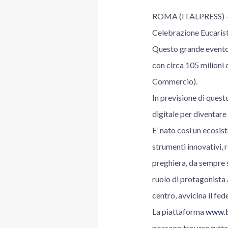
ROMA (ITALPRESS) – Il
Celebrazione Eucarist
Questo grande evento s
con circa 105 milioni
Commercio).
In previsione di ques
digitale per diventare 
E’ nato così un ecosis
strumenti innovativi, 
preghiera, da sempre s
ruolo di protagonista 
centro, avvicina il fed
La piattaforma
www.ba
possono trovare tutte l