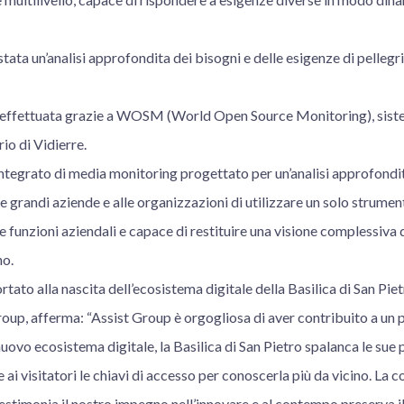
stata un’analisi approfondita dei bisogni e delle esigenze di pellegrini
ta effettuata grazie a WOSM (World Open Source Monitoring), sis
io di Vidierre.
egrato di media monitoring progettato per un’analisi approfondita 
le grandi aziende e alle organizzazioni di utilizzare un solo strumen
se funzioni aziendali e capace di restituire una visione complessiva 
no.
tato alla nascita dell’ecosistema digitale della Basilica di San Piet
oup, afferma: “Assist Group è orgogliosa di aver contribuito a un 
uovo ecosistema digitale, la Basilica di San Pietro spalanca le sue
e ai visitatori le chiavi di accesso per conoscerla più da vicino. La
stimonia il nostro impegno nell’innovare e al contempo preserva il