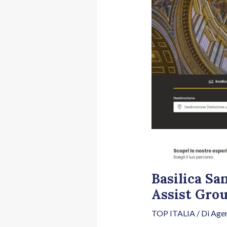
Basilica Sa
Assist Gro
TOP ITALIA
/ Di
Agen