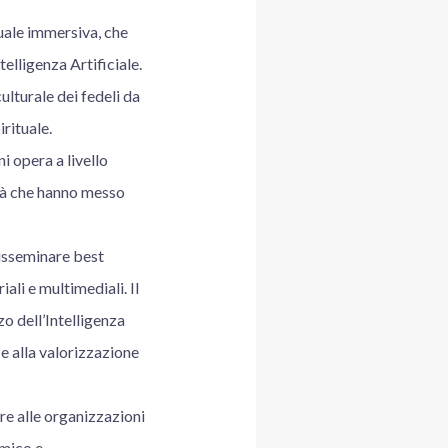
tuale immersiva, che
elligenza Artificiale.
ulturale dei fedeli da
irituale.
i opera a livello
tà che hanno messo
disseminare best
ali e multimediali. Il
o dell’Intelligenza
e e alla valorizzazione
e alle organizzazioni
amico e