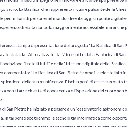
ogo sacro. La Basilica, che rappresenta il cuore pulsante della Chies
le per milioni di persone nel mondo, diventa oggi un ponte digitale c
’esperienza di visita non solo maggiormente accessibile, ma anche p
nferenza stampa di presentazione del progetto “La Basilica di San 
abilitata dall’AI” realizzato da Microsoft e dalla Fabbrica di San P
ondazione “Fratelli tutti” e della “Missione digitale della Basilica in
ommentato: “La Basilica di San Pietro è come il cielo stellato in 
o splendore, della sua munificenza. Rischia però di essere un muto te
enza non si arricchiesta di conoscenza e l’ispirazione del cuore non è
e.
a di San Pietro ha iniziato a pensare a un “osservatorio astronomico”
ica. In tal senso scegliemmo la tecnologia informatica come opportu
 giunti a definire un piano coordinatore di servizi e di attività di 