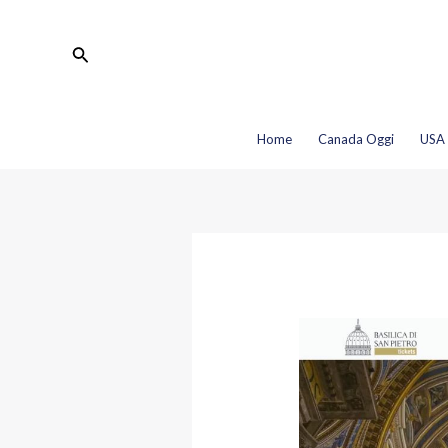
Vai
Navigazione
al
articoli
Cerca
contenuto
Home
Canada Oggi
USA