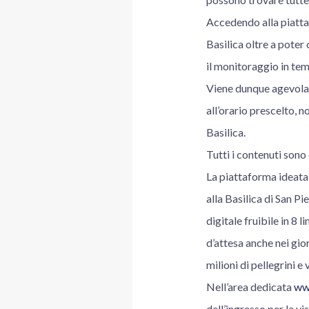
Accedendo alla piatta
Basilica oltre a poter 
il monitoraggio in tem
Viene dunque agevolata
all’orario prescelto, n
Basilica.
Tutti i contenuti sono 
La piattaforma ideata,
alla Basilica di San Pi
digitale fruibile in 8 
d’attesa anche nei gio
milioni di pellegrini e
Nell’area dedicata
www
dell’ingresso per la vis