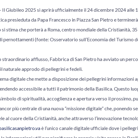
 Giubileo 2025 si aprirà ufficialmente il 24 dicembre 2024 alle 1
ica presieduta da Papa Francesco in Piazza San Pietro e terminerà 
i stima che porterà a Roma, centro mondiale della Cristianità, 35 mi
 di pernottamenti (fonte: Osservatorio sull’Economia del Turismo d
to straordinario afflusso, Fabbrica di San Pietro ha avviato un per
il naturale approdo di pellegrini e fedeli.
tema digitale che mette a disposizione dei pellegrini informazioni a
rendendo accessibile a tutti il patrimonio della Basilica. Questo luo
imbolo di spiritualità, accoglienza e apertura verso il prossimo, p
ancor più centrale di una nuova “missione digitale” che, ponendo s
ele al cuore della Cristianità, anche attraverso l’innovazione tecnol
silicasanpietro.va
è l’unico canale digitale ufficiale dove i pellegrin
e informazioni utili per pianificare la propria visita presso la Basil