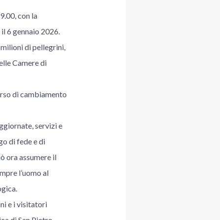
9.00, con la
il 6 gennaio 2026.
lioni di pellegrini,
elle Camere di
corso di cambiamento
ggiornate, servizi e
go di fede e di
uò ora assumere il
empre l’uomo al
ogica.
i e i visitatori
ica di San Pietro.