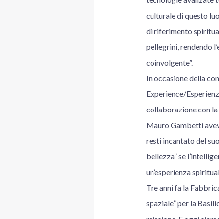
culturale di questo lu
di riferimento spiritua
pellegrini, rendendo l
coinvolgente”.
In occasione della co
Experience/Esperienza 
collaborazione con la F
Mauro Gambetti aveva c
resti incantato del su
bellezza” se l’intellig
un’esperienza spiritual
Tre anni fa la Fabbric
spaziale” per la Basil
missione. E oggi siamo