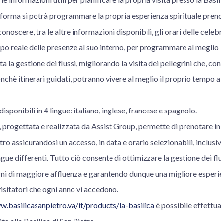
forma si potrà programmare la propria esperienza spirituale preno
conoscere, tra le altre informazioni disponibili, gli orari delle celeb
po reale delle presenze al suo interno, per programmare al meglio l
 la gestione dei flussi, migliorando la visita dei pellegrini che, co
onchè itinerari guidati, potranno vivere al meglio il proprio tempo al
disponibili in 4 lingue: italiano, inglese, francese e spagnolo.
 progettata e realizzata da Assist Group, permette di prenotare in 
etro assicurandosi un accesso, in data e orario selezionabili, inclus
lingue differenti. Tutto ciò consente di ottimizzare la gestione dei fl
rni di maggiore affluenza e garantendo dunque una migliore esperie
 visitatori che ogni anno vi accedono.
.basilicasanpietro.va/it/products/la-basilica
è possibile effettu
ita alla Basilica di San Pietro.