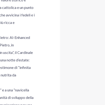
a cattolica e un punto
he avvicina i fedeli e i
iù ricca e
Pietro: Al-Enhanced
ietro, in
 uscita”, il Cardinale
una notte d’estate:
stimone di “infinita
 nutrita da
 e a una “navicella
nità di sviluppo della
comunicazione per una