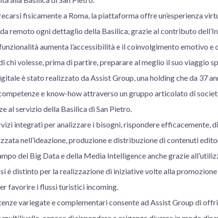
recarsi fisicamente a Roma, la piattaforma offre un’esperienza vir
a remoto ogni dettaglio della Basilica, grazie al contributo dell’Int
 funzionalità aumenta l’accessibilità e il coinvolgimento emotivo e c
i chi volesse, prima di partire, preparare al meglio il suo viaggio sp
gitale è stato realizzato da Assist Group, una holding che da 37 ann
 competenze e know-how attraverso un gruppo articolato di socie
 al servizio della Basilica di San Pietro.
vizi integrati per analizzare i bisogni, rispondere efficacemente, 
zzata nell’ideazione, produzione e distribuzione di contenuti editori
mpo dei Big Data e della Media Intelligence anche grazie all’utilizz
i si è distinto per la realizzazione di iniziative volte alla promozion
er favorire i flussi turistici incoming.
nze variegate e complementari consente ad Assist Group di offrir
e multilivello, capace di rispondere a esigenze diverse in modo din