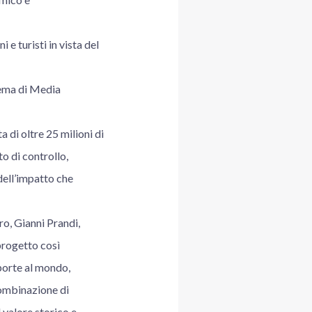
 e turisti in vista del
tema di Media
di oltre 25 milioni di
to di controllo,
dell’impatto che
ro, Gianni Prandi,
progetto così
 porte al mondo,
 combinazione di
 valore storico e