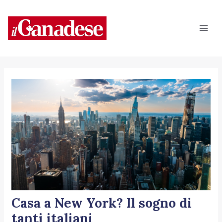
Vai
Navigazione
Mai
al
articoli
Men
contenuto
Casa a New York? Il sogno di
tanti italiani