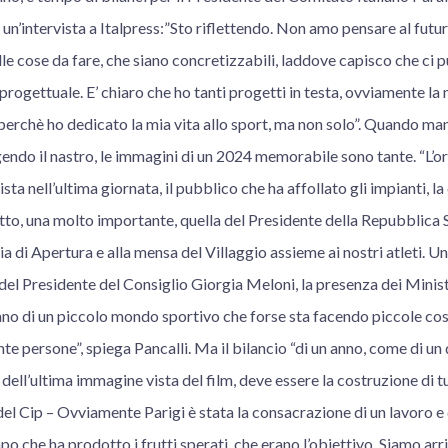
 un’intervista a Italpress:”Sto riflettendo. Non amo pensare al futur
e cose da fare, che siano concretizzabili, laddove capisco che ci p
progettuale. E’ chiaro che ho tanti progetti in testa, ovviamente la
perchè ho dedicato la mia vita allo sport, ma non solo”. Quando man
lgendo il nastro, le immagini di un 2024 memorabile sono tante. “L’or
sta nell’ultima giornata, il pubblico che ha affollato gli impianti, 
tto, una molto importante, quella del Presidente della Repubblica 
a di Apertura e alla mensa del Villaggio assieme ai nostri atleti. 
a del Presidente del Consiglio Giorgia Meloni, la presenza dei Minist
o di un piccolo mondo sportivo che forse sta facendo piccole cose 
te persone”, spiega Pancalli. Ma il bilancio “di un anno, come di un
dell’ultima immagine vista del film, deve essere la costruzione di tu
el Cip – Ovviamente Parigi è stata la consacrazione di un lavoro e 
o che ha prodotto i frutti sperati, che erano l’obiettivo. Siamo arri