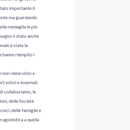
stato importante il
resente ma guardando
uella medaglia in più
n segno è stato anche
nale è stata la
he hanno riempito i
e non viene visto e
 estivi e invernali,
ali collaboriamo, le
ioni, delle Società
cnici, delle famiglie e
e agonistica a quella