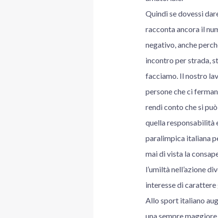
Quindi se dovessi dare
racconta ancora il num
negativo, anche perchè
incontro per strada, s
facciamo. Il nostro la
persone che ci fermano
rendi conto che si può
quella responsabilità 
paralimpica italiana p
mai di vista la consap
l’umiltà nell’azione d
interesse di carattere 
Allo sport italiano aug
una sempre maggiore co