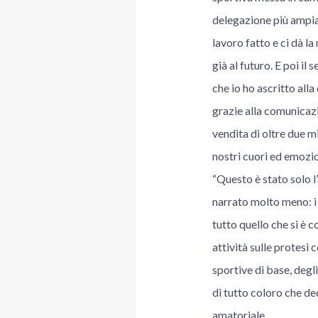
delegazione più ampia d
lavoro fatto e ci dà l
già al futuro. E poi il
che io ho ascritto all
grazie alla comunicazi
vendita di oltre due mi
nostri cuori ed emozion
“Questo è stato solo l’
narrato molto meno: i 
tutto quello che si è c
attività sulle protesi 
sportive di base, degli
di tutto coloro che de
amatoriale.