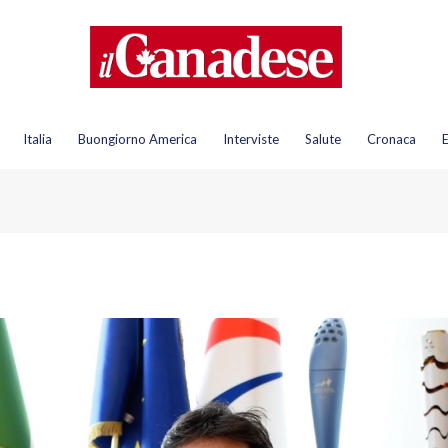
Italia
Buongiorno America
Interviste
Salute
Cronaca