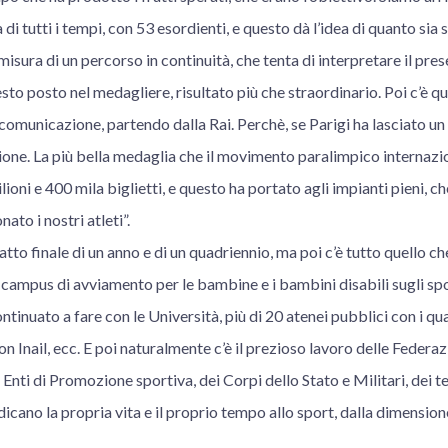
i tutti i tempi, con 53 esordienti, e questo dà l’idea di quanto sia 
a misura di un percorso in continuità, che tenta di interpretare il p
 sesto posto nel medagliere, risultato più che straordinario. Poi c’è q
a comunicazione, partendo dalla Rai. Perchè, se Parigi ha lasciato u
one. La più bella medaglia che il movimento paralimpico internazio
lioni e 400 mila biglietti, e questo ha portato agli impianti pieni, c
ato i nostri atleti”.
atto finale di un anno e di un quadriennio, ma poi c’è tutto quello ch
campus di avviamento per le bambine e i bambini disabili sugli sport
ontinuato a fare con le Università, più di 20 atenei pubblici con i qu
con Inail, ecc. E poi naturalmente c’è il prezioso lavoro delle Federaz
 Enti di Promozione sportiva, dei Corpi dello Stato e Militari, dei te
dicano la propria vita e il proprio tempo allo sport, dalla dimension