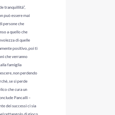
 tranquillità”,
non può essere mai
di persone che
enso a quello che
evolezza di quelle
amente positivo, poi ti
ioni che verranno
alla famiglia
crescere, non perdendo
rchè, se si perde
lico che cura un
conclude Pancalli –
te dei successi ci sia
nel rettangolo di gioco