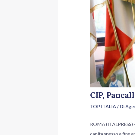
CIP, Pancall
TOP ITALIA
/ Di
Agen
ROMA (ITALPRESS) – Sei
capita spesso a fine a