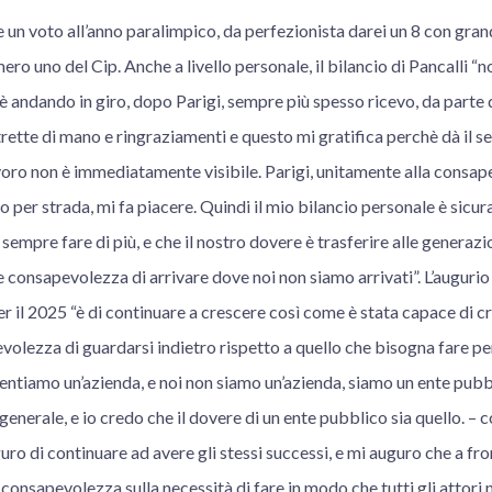
 un voto all’anno paralimpico, da perfezionista darei un 8 con grande
ero uno del Cip. Anche a livello personale, il bilancio di Pancalli “
 andando in giro, dopo Parigi, sempre più spesso ricevo, da parte 
trette di mano e ringraziamenti e questo mi gratifica perchè dà il s
voro non è immediatamente visibile. Parigi, unitamente alla consap
 per strada, mi fa piacere. Quindi il mio bilancio personale è sicur
 sempre fare di più, e che il nostro dovere è trasferire alle generaz
e consapevolezza di arrivare dove noi non siamo arrivati”. L’augurio 
er il 2025 “è di continuare a crescere così come è stata capace di 
evolezza di guardarsi indietro rispetto a quello che bisogna fare pe
iventiamo un’azienda, e noi non siamo un’azienda, siamo un ente pubb
generale, e io credo che il dovere di un ente pubblico sia quello. – 
uro di continuare ad avere gli stessi successi, e mi auguro che a fron
nsapevolezza sulla necessità di fare in modo che tutti gli attori 