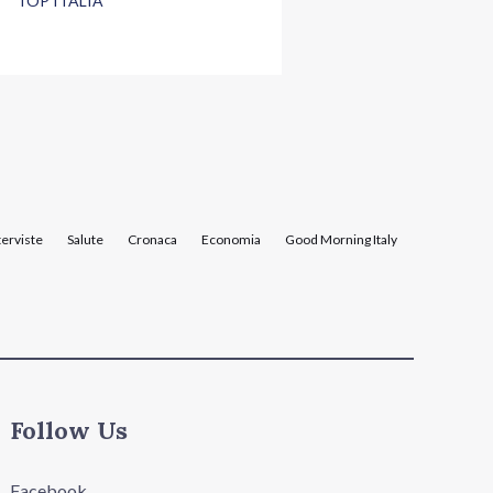
TOP ITALIA
terviste
Salute
Cronaca
Economia
Good Morning Italy
Follow Us
Facebook