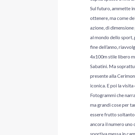
Sul futuro, ammette in
ottenere, ma come dell
azione, di dimensione 
al mondo dello sport, 
fine dell’anno, riavvo
4x100m stile libero mi
Sabatini. Ma soprattu
presente alla Cerimoni
iconica. E poi la visit
Fotogrammi che narran
ma grandi cose per tan
essere frutto soltanto 
ancora il numero uno d
sportiva messa in camp