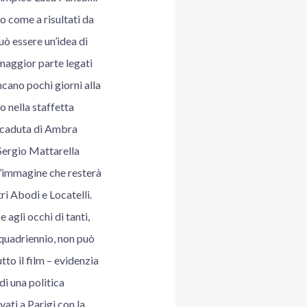
o come a risultati da
uò essere un’idea di
 maggior parte legati
cano pochi giorni alla
o nella staffetta
la caduta di Ambra
Sergio Mattarella
Un’immagine che resterà
ri Abodi e Locatelli.
agli occhi di tanti,
 quadriennio, non può
tto il film – evidenzia
di una politica
vati a Parigi con la