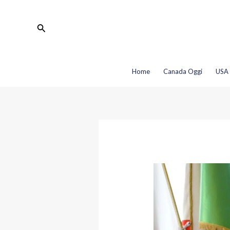
Vai
Navigazione
al
articoli
Cerca
contenuto
Home
Canada Oggi
USA