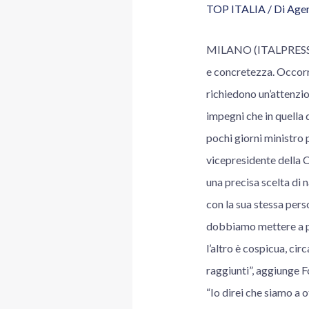
TOP ITALIA
/ Di
Agen
MILANO (ITALPRESS) – 
e concretezza. Occorre
richiedono un’attenzion
impegni che in quella d
pochi giorni ministro p
vicepresidente della C
una precisa scelta di 
con la sua stessa perso
dobbiamo mettere a pun
l’altro è cospicua, cir
raggiunti”, aggiunge Fo
“Io direi che siamo a o