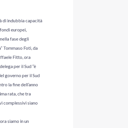
à di indubbia capacità
fondi europei,
nella fase degli
era” Tommaso Foti, da
ffaele Fitto, ora
elega per il Sud “è
el governo per il Sud
ntro la fine dell’anno
ma rata, che tra
ivi complessivi siano
 ora siamo in un