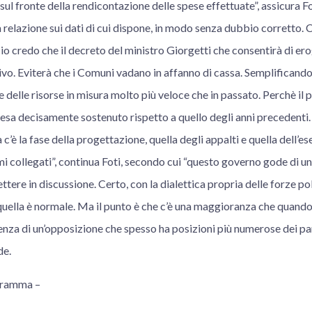
 fronte della rendicontazione delle spese effettuate”, assicura Fot
a relazione sui dati di cui dispone, in modo senza dubbio corretto. C
io credo che il decreto del ministro Giorgetti che consentirà di ero
ivo. Eviterà che i Comuni vadano in affanno di cassa. Semplificando
e delle risorse in misura molto più veloce che in passato. Perchè i
esa decisamente sostenuto rispetto a quello degli anni precedenti.
a c’è la fase della progettazione, quella degli appalti e quella dell’
mi collegati”, continua Foti, secondo cui “questo governo gode di un
mettere in discussione. Certo, con la dialettica propria delle forze po
lla è normale. Ma il punto è che c’è una maggioranza che quando
renza di un’opposizione che spesso ha posizioni più numerose dei par
de.
gramma –