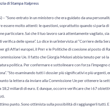
zia di Stampa Italpress
“Sono entrato in un ministero che era guidato da una personalit
 essere molto attenti: le questioni, soprattutto quando si parla di 
e particolare. Sai che il tuo lavoro sarà attentamente vagliato, sia 
i verifica delle spese”. Lo dice in un’intervista al “Corriere della S
er gli Affari europei, il Pnrr e le Politiche di coesione al posto di Ra
ommissione Ue. Il fatto che Giorgia Meloni abbia tenuto per sè la d
natura politica. Per confermare e sottolineare con forza l’impegno d
na”. “Sto esaminando tutti i dossier più significativi e più urgenti, e
to la lettera da inviare alla Commissione Ue per ottenere la setti
ca 18,2 miliardi di euro. E dunque, occorre verificare che i 67 obiett
ti.
ttimo punto. Sono ottimista sulla possibilità di raggiungerli tutti. E