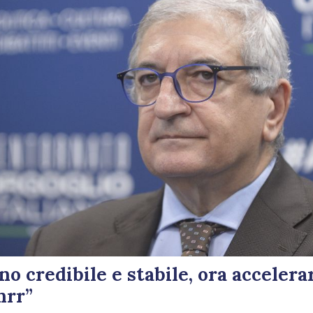
no credibile e stabile, ora accelera
nrr”