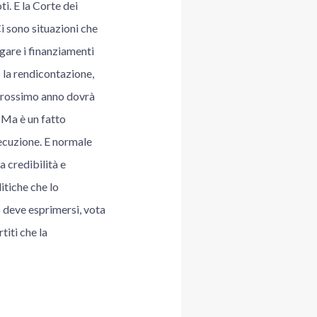
i. E la Corte dei
i sono situazioni che
gare i finanziamenti
 la rendicontazione,
l prossimo anno dovrà
 Ma è un fatto
esecuzione. E normale
a credibilità e
litiche che lo
 deve esprimersi, vota
titi che la