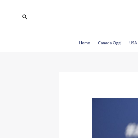
Vai
Navigazione
al
articoli
Cerca
contenuto
Home
Canada Oggi
USA