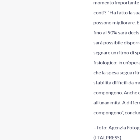
momento importante sul
conti? “Ha fatto la su
possono migliorare. E 
fino al 90% sarà decis
sarà possibile disporr
segnare un ritmo di sp
fisiologico: in un’oper
che la spesa segua rit
stabilità difficili da 
compongono. Anche que
all’unanimità. A diffe
compongono”, conclu
– foto: Agenzia Foto
(ITALPRESS).