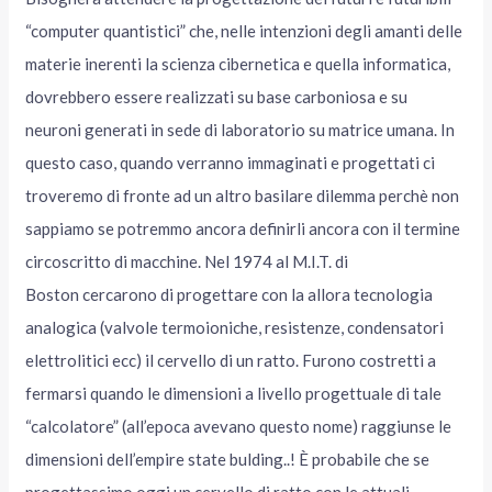
“computer quantistici” che, nelle intenzioni degli amanti delle
materie inerenti la scienza cibernetica e quella informatica,
dovrebbero essere realizzati su base carboniosa e su
neuroni generati in sede di laboratorio su matrice umana. In
questo caso, quando verranno immaginati e progettati ci
troveremo di fronte ad un altro basilare dilemma perchè non
sappiamo se potremmo ancora definirli ancora con il termine
circoscritto di macchine. Nel 1974 al M.I.T. di
Boston cercarono di progettare con la allora tecnologia
analogica (valvole termoioniche, resistenze, condensatori
elettrolitici ecc) il cervello di un ratto. Furono costretti a
fermarsi quando le dimensioni a livello progettuale di tale
“calcolatore” (all’epoca avevano questo nome) raggiunse le
dimensioni dell’empire state bulding..! È probabile che se
progettassimo oggi un cervello di ratto con le attuali