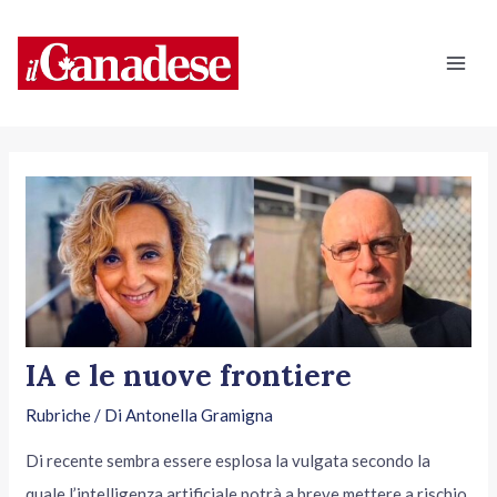
Vai
Navigazione
Mai
al
articoli
Men
contenuto
IA e le nuove frontiere
Rubriche
/ Di
Antonella Gramigna
Di recente sembra essere esplosa la vulgata secondo la
quale l’intelligenza artificiale potrà a breve mettere a rischio