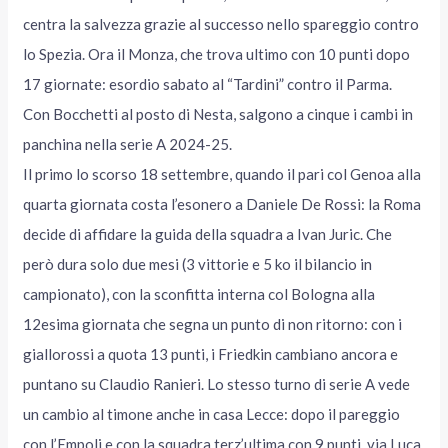
centra la salvezza grazie al successo nello spareggio contro
lo Spezia. Ora il Monza, che trova ultimo con 10 punti dopo
17 giornate: esordio sabato al “Tardini” contro il Parma.
Con Bocchetti al posto di Nesta, salgono a cinque i cambi in
panchina nella serie A 2024-25.
Il primo lo scorso 18 settembre, quando il pari col Genoa alla
quarta giornata costa l’esonero a Daniele De Rossi: la Roma
decide di affidare la guida della squadra a Ivan Juric. Che
però dura solo due mesi (3 vittorie e 5 ko il bilancio in
campionato), con la sconfitta interna col Bologna alla
12esima giornata che segna un punto di non ritorno: con i
giallorossi a quota 13 punti, i Friedkin cambiano ancora e
puntano su Claudio Ranieri. Lo stesso turno di serie A vede
un cambio al timone anche in casa Lecce: dopo il pareggio
con l’Empoli e con la squadra terz’ultima con 9 punti, via Luca