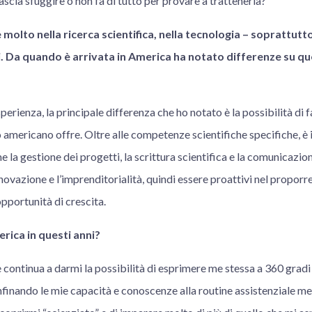
 lascia sfuggire o non fa di tutto per provare a trattenerla?
e molto nella ricerca scientifica, nella tecnologia – soprattut
i. Da quando è arrivata in America ha notato differenze su qu
perienza, la principale differenza che ho notato è la possibilità di fa
 americano offre. Oltre alle competenze scientifiche specifiche, è
e la gestione dei progetti, la scrittura scientifica e la comunicazione
novazione e l’imprenditorialità, quindi essere proattivi nel proporr
pportunità di crescita.
erica in questi anni?
 continua a darmi la possibilità di esprimere me stessa a 360 gradi
nfinando le mie capacità e conoscenze alla routine assistenziale m