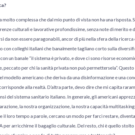
ca?
molto complessa che dal mio punto di vista non ha una risposta. S
erenze culturali e lavorative profondissime, senza note di merito e 
i da non essere paragonabili, ancor di più nella sfera della ricerca 
 con colleghi italiani che banalmente tagliano corto sulla diversif
 con un banale “il sistema è privato, e dove ci sono risorse economi
, peccato per chi la sanità privata non può permettersela”. Questo
del modello americano che deriva da una disinformazione e una co
rrisponde alla realtà. D’altra parte, devo dire che mi capita raram
ensi del sistema sanitario italiano. In generale, gli americani appre
parazione, la nostra organizzazione, la nostra capacità multitaskin
 il loro tempo a parole, cercano un modo per farci restare, diventa
per arricchirne il bagaglio culturale. Del resto, chi è quello stolt