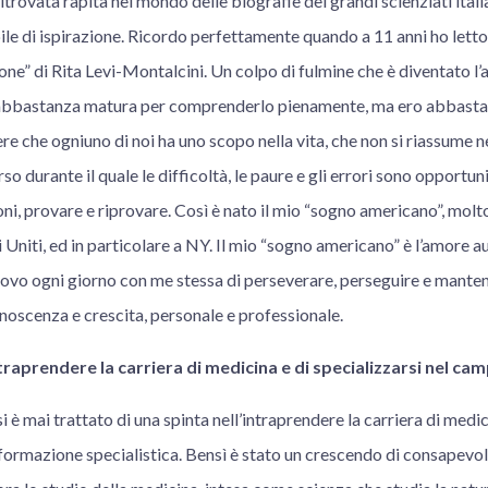
itrovata rapita nel mondo delle biografie dei grandi scienziati itali
e di ispirazione. Ricordo perfettamente quando a 11 anni ho letto 
one” di Rita Levi-Montalcini. Un colpo di fulmine che è diventato l’
abbastanza matura per comprenderlo pienamente, ma ero abbasta
e che ogniuno di noi ha uno scopo nella vita, che non si riassume ne
so durante il quale le difficoltà, le paure e gli errori sono opport
i, provare e riprovare. Così è nato il mio “sogno americano”, molto
 Uniti, ed in particolare a NY. Il mio “sogno americano” è l’amore au
ovo ogni giorno con me stessa di perseverare, perseguire e mantene
conoscenza e crescita, personale e professionale.
ntraprendere la carriera di medicina e di specializzarsi nel ca
i è mai trattato di una spinta nell’intraprendere la carriera di med
formazione specialistica. Bensì è stato un crescendo di consapevol