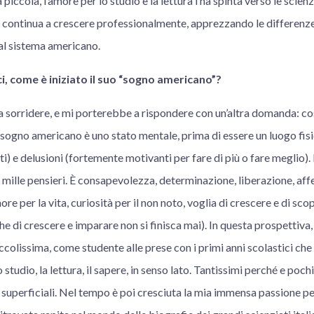
da piccola, l’amore per lo studio e la lettura l’ha spinta verso le sci
i, continua a crescere professionalmente, apprezzando le differenze 
al sistema americano.
, come è iniziato il suo “sogno americano”?
sorridere, e mi porterebbe a rispondere con un’altra domanda: cos
sogno americano è uno stato mentale, prima di essere un luogo fisic
ti) e delusioni (fortemente motivanti per fare di più o fare meglio)
i mille pensieri. È consapevolezza, determinazione, liberazione, a
ore per la vita, curiosità per il non noto, voglia di crescere e di scop
he di crescere e imparare non si finisca mai). In questa prospettiva,
ccolissima, come studente alle prese con i primi anni scolastici ch
 studio, la lettura, il sapere, in senso lato. Tantissimi perché e poch
superficiali. Nel tempo è poi cresciuta la mia immensa passione pe