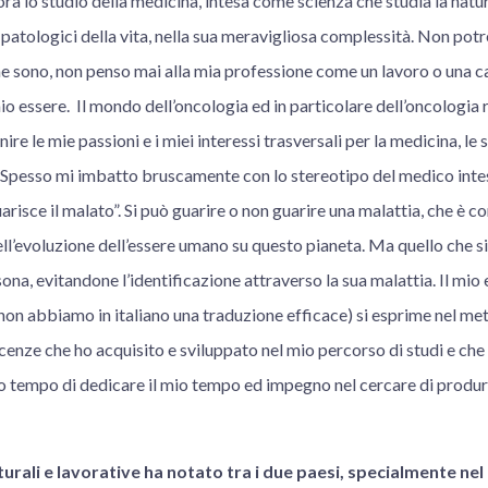
ora lo studio della medicina, intesa come scienza che studia la natu
 e patologici della vita, nella sua meravigliosa complessità. Non pot
e sono, non penso mai alla mia professione come un lavoro o una ca
io essere. Il mondo dell’oncologia ed in particolare dell’oncologia
unire le mie passioni e i miei interessi trasversali per la medicina, le
 Spesso mi imbatto bruscamente con lo stereotipo del medico int
arisce il malato”. Si può guarire o non guarire una malattia, che è
dell’evoluzione dell’essere umano su questo pianeta. Ma quello che 
sona, evitandone l’identificazione attraverso la sua malattia. Il mio
non abbiamo in italiano una traduzione efficace) si esprime nel me
enze che ho acquisito e sviluppato nel mio percorso di studi e che
sso tempo di dedicare il mio tempo ed impegno nel cercare di produ
turali e lavorative ha notato tra i due paesi, specialmente nel