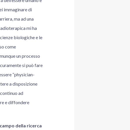
ra dell’essere umano e
rei immaginare di
rriera, ma ad una
 radioterapica mi ha
 scienze biologiche e le
eso come
 comunque un processo
sicuramente si può fare
 essere “physician-
ttere a disposizione
 continuo ad
rre e diffondere
 campo della ricerca