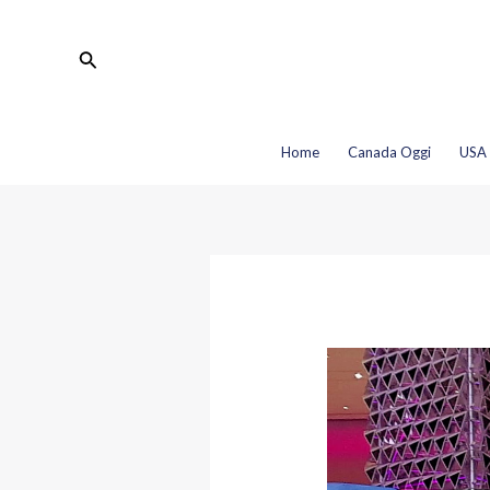
Vai
Navigazione
al
articoli
Cerca
contenuto
Home
Canada Oggi
USA