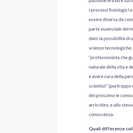
passione era ed è tutt
i processi fisiologici
essere diversa da com
parte essenziale del m
dato la possibilità di 
scienze tecnologiche.
“professionista che gu
naturale della vita e 
è avere cura della per
scientist” (purtroppo 
del prossimo le conosc
arricchire, e allo ste
conoscenza.
Quali differenze cul