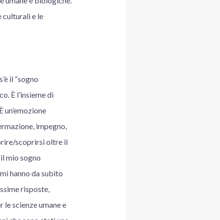
enze umane e biologiche.
culturali e le
’è il “sogno
o. È l’insieme di
. È un’emozione
ffermazione, impegno,
rire/scoprirsi oltre il
 il mio sogno
e mi hanno da subito
issime risposte,
r le scienze umane e