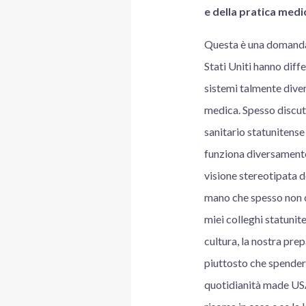
e della pratica medi
Questa è una domanda 
Stati Uniti hanno diff
sistemi talmente divers
medica. Spesso discuto
sanitario statunitense
funziona diversamente
visione stereotipata 
mano che spesso non co
miei colleghi statunit
cultura, la nostra pre
piuttosto che spendere
quotidianità made USA 