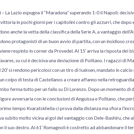
La Lazio espugna il “Maradona” superando 1-0 il Napoli: decisivo
vittoria in pochi giorni per i capitolini contro gli azzurri, che dopo 
ono anche la vetta della classifica della Serie A, a vantaggio dell’A
endono protagonisti di un buon avvio di partita, con un insidioso cro
ne respinto in corner da Provedel. Al 15′ arriva la risposta dei b
vares, su cui è decisiva una deviazione di Politano. I ragazzi di M
l 20′ si rendono pericolosi con un tiro di Isaksen, mandato in calci
 un colpo di testa di Castellanos a creare affanno nella retroguardia
mbo ferma tutto per un fallo su Di Lorenzo. Dopo un momento di diff
 rigore avversaria con le conclusioni di Anguissa e Politano, che per
primo tempo Kvaratskhelia ci prova dalla distanza ma sfiora l’incroc
 va subito molto vicina al gol del vantaggio con Dele-Bashiru, che a
 il suo destro. Al 61′ Romagnoli è costretto ad abbandonare il ter