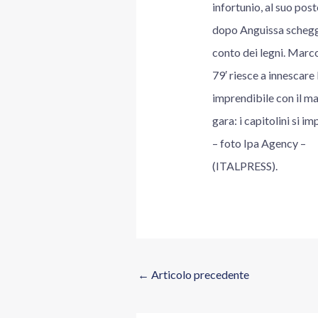
infortunio, al suo pos
dopo Anguissa scheggia
conto dei legni. Marco
79′ riesce a innescare 
imprendibile con il ma
gara: i capitolini si 
– foto Ipa Agency –
(ITALPRESS).
←
Articolo precedente