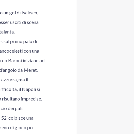
 un gol di Isaksen,
esser usciti di scena
talanta.
ss sul primo palo di
iancocelesti con una
arco Baroni iniziano ad
o d’angolo da Meret.
 azzurra, ma il
icoltà, il Napoli si
ò risultano imprecise.
io dei pali.
l 52′ colpisce una
reno di gioco per