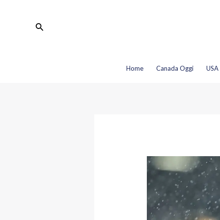
Vai
Navigazione
al
articoli
Cerca
contenuto
Home
Canada Oggi
USA