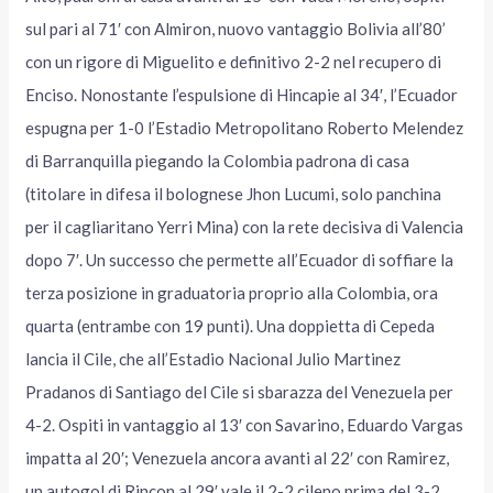
sul pari al 71′ con Almiron, nuovo vantaggio Bolivia all’80’
con un rigore di Miguelito e definitivo 2-2 nel recupero di
Enciso. Nonostante l’espulsione di Hincapie al 34′, l’Ecuador
espugna per 1-0 l’Estadio Metropolitano Roberto Melendez
di Barranquilla piegando la Colombia padrona di casa
(titolare in difesa il bolognese Jhon Lucumi, solo panchina
per il cagliaritano Yerri Mina) con la rete decisiva di Valencia
dopo 7′. Un successo che permette all’Ecuador di soffiare la
terza posizione in graduatoria proprio alla Colombia, ora
quarta (entrambe con 19 punti). Una doppietta di Cepeda
lancia il Cile, che all’Estadio Nacional Julio Martinez
Pradanos di Santiago del Cile si sbarazza del Venezuela per
4-2. Ospiti in vantaggio al 13′ con Savarino, Eduardo Vargas
impatta al 20′; Venezuela ancora avanti al 22′ con Ramirez,
un autogol di Rincon al 29′ vale il 2-2 cileno prima del 3-2