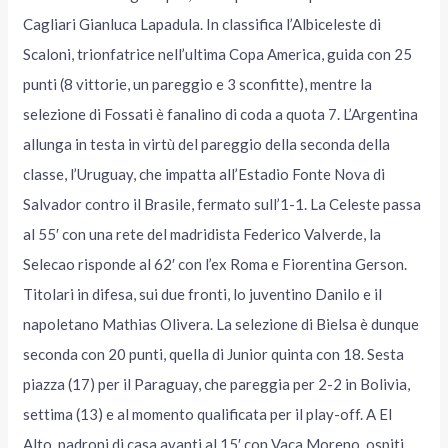
Cagliari Gianluca Lapadula. In classifica l’Albiceleste di
Scaloni, trionfatrice nell’ultima Copa America, guida con 25
punti (8 vittorie, un pareggio e 3 sconfitte), mentre la
selezione di Fossati è fanalino di coda a quota 7. L’Argentina
allunga in testa in virtù del pareggio della seconda della
classe, l’Uruguay, che impatta all’Estadio Fonte Nova di
Salvador contro il Brasile, fermato sull’1-1. La Celeste passa
al 55′ con una rete del madridista Federico Valverde, la
Selecao risponde al 62′ con l’ex Roma e Fiorentina Gerson.
Titolari in difesa, sui due fronti, lo juventino Danilo e il
napoletano Mathias Olivera. La selezione di Bielsa è dunque
seconda con 20 punti, quella di Junior quinta con 18. Sesta
piazza (17) per il Paraguay, che pareggia per 2-2 in Bolivia,
settima (13) e al momento qualificata per il play-off. A El
Alto, padroni di casa avanti al 15′ con Vaca Moreno, ospiti