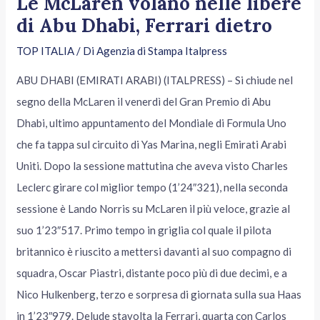
Le McLaren volano nelle libere
di Abu Dhabi, Ferrari dietro
TOP ITALIA
/ Di
Agenzia di Stampa Italpress
ABU DHABI (EMIRATI ARABI) (ITALPRESS) – Si chiude nel
segno della McLaren il venerdì del Gran Premio di Abu
Dhabi, ultimo appuntamento del Mondiale di Formula Uno
che fa tappa sul circuito di Yas Marina, negli Emirati Arabi
Uniti. Dopo la sessione mattutina che aveva visto Charles
Leclerc girare col miglior tempo (1’24″321), nella seconda
sessione è Lando Norris su McLaren il più veloce, grazie al
suo 1’23″517. Primo tempo in griglia col quale il pilota
britannico è riuscito a mettersi davanti al suo compagno di
squadra, Oscar Piastri, distante poco più di due decimi, e a
Nico Hulkenberg, terzo e sorpresa di giornata sulla sua Haas
in 1’23″979. Delude stavolta la Ferrari, quarta con Carlos