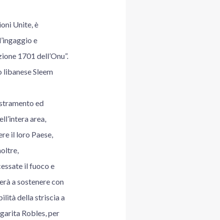
oni Unite, è
d’ingaggio e
uzione 1701 dell’Onu”.
go libanese Sleem
destramento ed
ll’intera area,
re il loro Paese,
oltre,
essate il fuoco e
nuerà a sostenere con
lità della striscia a
rgarita Robles, per