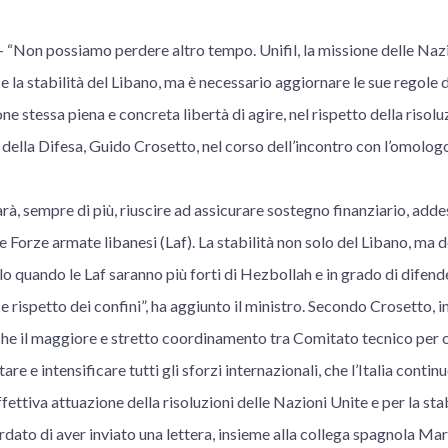
on possiamo perdere altro tempo. Unifil, la missione delle Nazi
 e la stabilità del Libano, ma è necessario aggiornare le sue regole 
ne stessa piena e concreta libertà di agire, nel rispetto della risol
o della Difesa, Guido Crosetto, nel corso dell’incontro con l’omolo
rà, sempre di più, riuscire ad assicurare sostegno finanziario, ad
Forze armate libanesi (Laf). La stabilità non solo del Libano, ma de
o quando le Laf saranno più forti di Hezbollah e in grado di difende
 rispetto dei confini”, ha aggiunto il ministro. Secondo Crosetto, in
che il maggiore e stretto coordinamento tra Comitato tecnico per c
re e intensificare tutti gli sforzi internazionali, che l’Italia conti
ffettiva attuazione della risoluzioni delle Nazioni Unite e per la stabi
ordato di aver inviato una lettera, insieme alla collega spagnola Ma