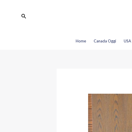
Vai
Navigazione
al
articoli
Cerca
contenuto
Home
Canada Oggi
USA