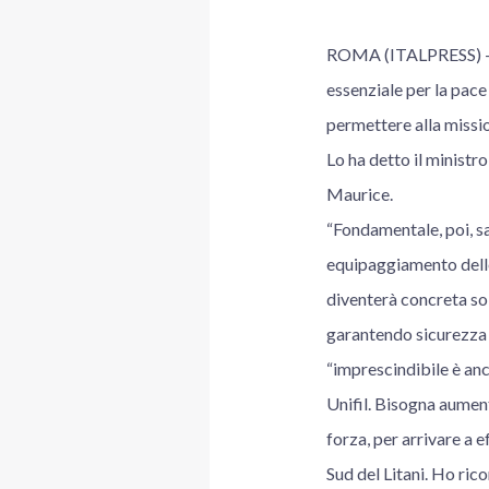
ROMA (ITALPRESS) – “N
essenziale per la pace
permettere alla missio
Lo ha detto il ministr
Maurice.
“Fondamentale, poi, sa
equipaggiamento delle 
diventerà concreta sol
garantendo sicurezza e
“imprescindibile è an
Unifil. Bisogna aumenta
forza, per arrivare a e
Sud del Litani. Ho ric