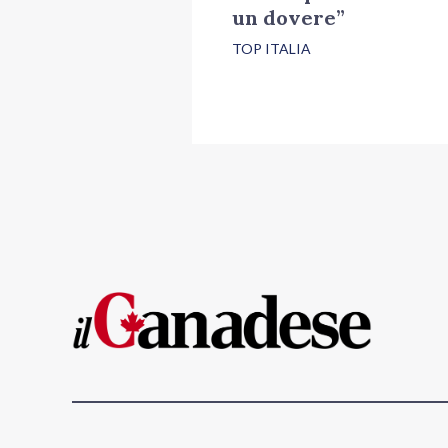
un dovere”
TOP ITALIA