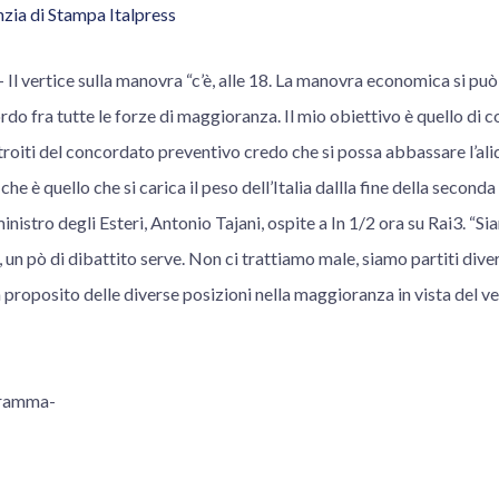
zia di Stampa Italpress
 vertice sulla manovra “c’è, alle 18. La manovra economica si può
do fra tutte le forze di maggioranza. Il mio obiettivo è quello di co
troiti del concordato preventivo credo che si possa abbassare l’ali
he è quello che si carica il peso dell’Italia dallla fine della second
ministro degli Esteri, Antonio Tajani, ospite a In 1/2 ora su Rai3. “S
 un pò di dibattito serve. Non ci trattiamo male, siamo partiti diver
a proposito delle diverse posizioni nella maggioranza in vista del v
gramma-