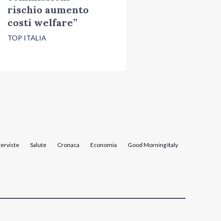
rischio aumento
costi welfare”
TOP ITALIA
terviste
Salute
Cronaca
Economia
Good Morning Italy