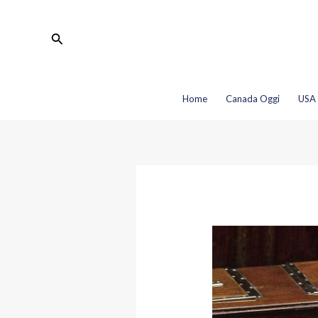
Vai
Navigazione
al
articoli
Cerca
contenuto
Home
Canada Oggi
USA