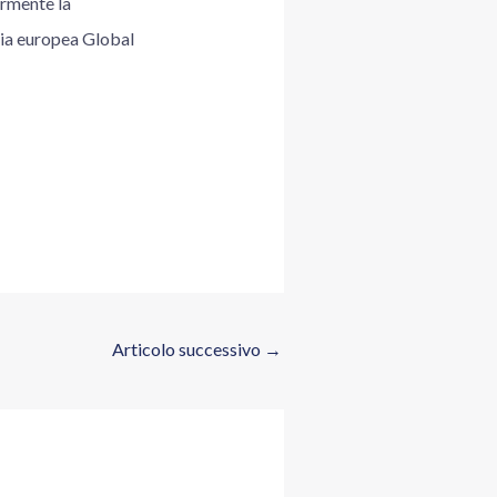
ormente la
egia europea Global
Articolo successivo
→