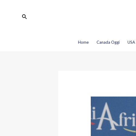
Vai
Navigazione
al
articoli
Cerca
contenuto
Home
Canada Oggi
USA