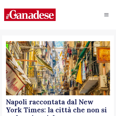
Vai
Navigazione
Mai
al
articoli
Men
contenuto
Napoli raccontata dal New
York Times: la città che non si