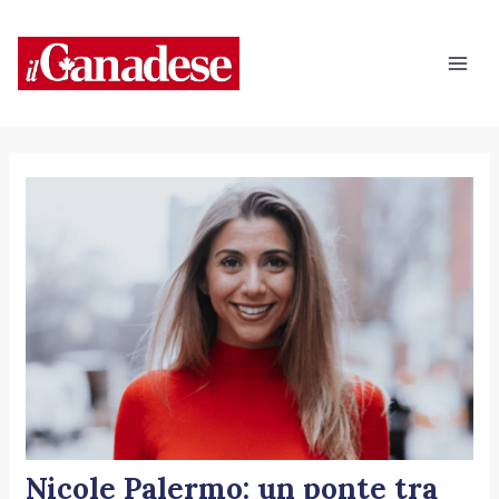
Vai
Navigazione
Mai
al
articoli
Men
contenuto
Nicole Palermo: un ponte tra