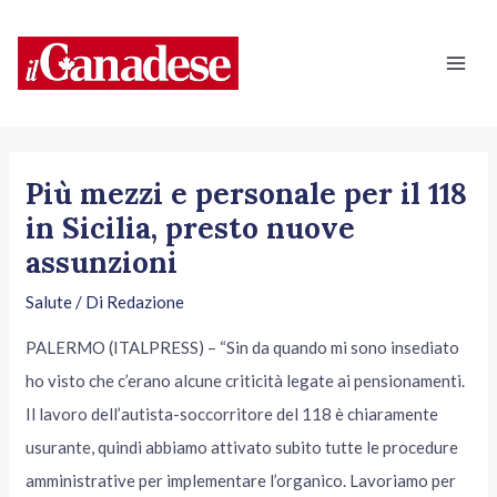
Vai
Navigazione
Mai
al
articoli
Men
contenuto
Più mezzi e personale per il 118
in Sicilia, presto nuove
assunzioni
Salute
/ Di
Redazione
PALERMO (ITALPRESS) – “Sin da quando mi sono insediato
ho visto che c’erano alcune criticità legate ai pensionamenti.
Il lavoro dell’autista-soccorritore del 118 è chiaramente
usurante, quindi abbiamo attivato subito tutte le procedure
amministrative per implementare l’organico. Lavoriamo per