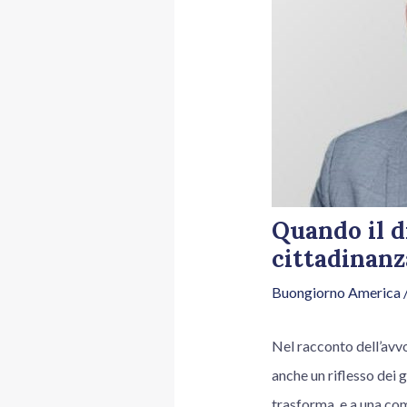
Quando il di
cittadinanz
Buongiorno America
/
Nel racconto dell’avvo
anche un riflesso dei 
trasforma, e a una comu