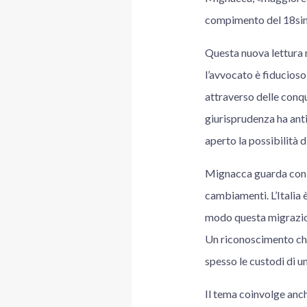
compimento del 18si
Questa nuova lettura m
l’avvocato è fiducios
attraverso delle conqui
giurisprudenza ha anti
aperto la possibilità 
Mignacca guarda con a
cambiamenti. L’Italia 
modo questa migrazione
Un riconoscimento che 
spesso le custodi di un
Il tema coinvolge anch