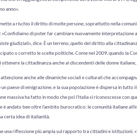
mo anno».
ette a rischio il diritto di molte persone, soprattutto nella comu
o: «Confidiamo di poter far cambiare nuovamente interpretazione a
ste giudiziali», dice. È un terreno, quello del diritto alla cittadinanz
cipato o corretto le scelte politiche. Come nel 2009, quando la Co
di ottenere la cittadinanza anche ai discendenti delle donne italiane
ttenzione anche alle dinamiche sociali e culturali che accompagn
è un paese di emigrazione, e la sua popolazione è dispersa in tutto 
 massiva ha fatto in modo che poi l’Italia si riconoscesse con que
è andato ben oltre l’ambito burocratico: le comunità italiane all’
a certa idea di italianità.
e una riflessione più ampia sul rapporto tra cittadini e istituzioni.