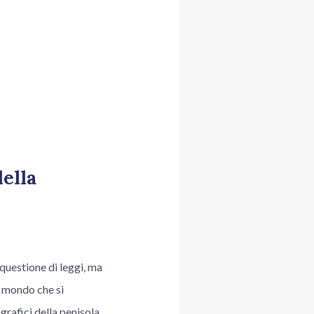
della
questione di leggi, ma
n mondo che si
grafici della penisola.