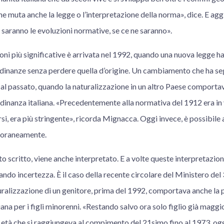
ne muta anche la legge o l’interpretazione della norma», dice. E a
i saranno le evoluzioni normative, se ce ne saranno».
ni più significative è arrivata nel 1992, quando una nuova legge ha
ttadinanze senza perdere quella d’origine. Un cambiamento che ha s
 al passato, quando la naturalizzazione in un altro Paese comportav
dinanza italiana. «Precedentemente alla normativa del 1912 era in 
rsi, era più stringente», ricorda Mignacca. Oggi invece, è possibile
poraneamente.
nto scritto, viene anche interpretato. E a volte queste interpretazi
do incertezza. È il caso della recente circolare del Ministero del
turalizzazione di un genitore, prima del 1992, comportava anche la
liana per i figli minorenni. «Restando salvo ora solo figlio già magg
tà che si raggiungeva al compimento del 21simo fino al 1973, ogg