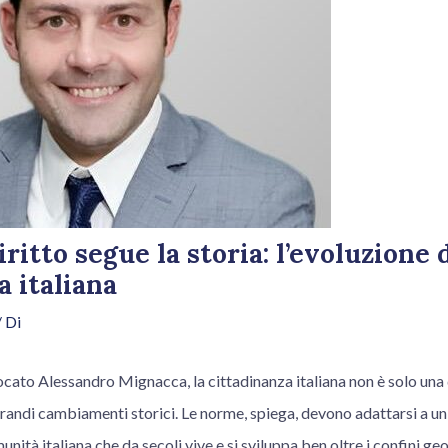
ritto segue la storia: l’evoluzione 
a italiana
 Di
cato Alessandro Mignacca, la cittadinanza italiana non è solo una 
grandi cambiamenti storici. Le norme, spiega, devono adattarsi a u
nità italiana che da secoli vive e si sviluppa ben oltre i confini geo