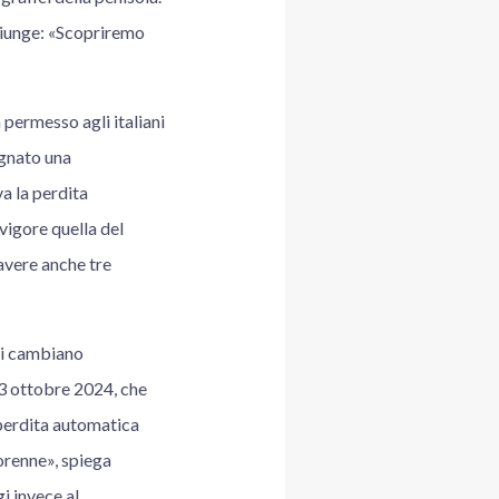
ggiunge: «Scopriremo
 permesso agli italiani
egnato una
a la perdita
vigore quella del
 avere anche tre
oni cambiano
 3 ottobre 2024, che
 perdita automatica
iorenne», spiega
i invece al