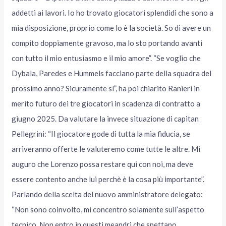
addetti ai lavori. Io ho trovato giocatori splendidi che sono a
mia disposizione, proprio come lo è la società. So di avere un
compito doppiamente gravoso, ma lo sto portando avanti
con tutto il mio entusiasmo e il mio amore”. “Se voglio che
Dybala, Paredes e Hummels facciano parte della squadra del
prossimo anno? Sicuramente sì”, ha poi chiarito Ranieri in
merito futuro dei tre giocatori in scadenza di contratto a
giugno 2025. Da valutare la invece situazione di capitan
Pellegrini: “Il giocatore gode di tutta la mia fiducia, se
arriveranno offerte le valuteremo come tutte le altre. Mi
auguro che Lorenzo possa restare qui con noi, ma deve
essere contento anche lui perchè è la cosa più importante”.
Parlando della scelta del nuovo amministratore delegato:
“Non sono coinvolto, mi concentro solamente sull’aspetto
tecnico. Non entro in questi meandri che spettano