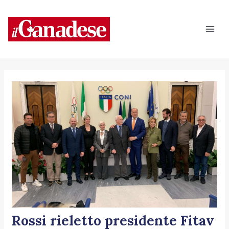
Vai
Navigazione
Mai
al
articoli
Men
contenuto
Rossi rieletto presidente Fitav