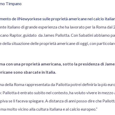
lmo Timpano
mento de ilNewyorkese sulle proprietà americane nel calcio italia
ente italiano di grande esperienza che ha lavorato per la Roma dal 
cano Raptor, guidato da James Pallotta. Con Sabatini abbiamo par
 della situazione delle proprietà americane di oggi, con particolar
ma con una proprietà americana, sotto la presidenza di James
icane sono sbarcate in Italia.
a della Roma rappresentata da Pallotta potrei definirla la più europ
: Pallotta è entrato subito nel contesto, ha voluto vivere in mezzo a
piva se li faceva spiegare. A distanza di anni posso dire che Pallott
a molto vicino alla cultura italiana e al calcio europeo.”