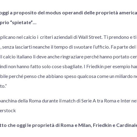
oggi a proposito del modus operandi delle proprietà americane
prio “spietate”…
pplicano nel calcio i criteri aziendali di Wall Street. Ti prendono 
 senza lasciarti neanche il tempo di svuotare l’ufficio. Fa parte del
 Il calcio italiano li deve anche ringraziare perché hanno portato cent
uindi non hanno fatto solo cose sbagliate. I Friedkin per esempio ha
ile perché penso che abbiano speso qualcosa come un miliardo ne
to.”
panchina della Roma durante il match di Serie A tra Roma e Inter ne
terstock
tto che oggi le proprietà di Roma e Milan, Friedkin e Cardina