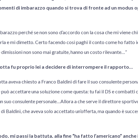
omenti di imbarazzo quando si trova di fronte ad un modus 
mbarazzo perché se non sono d’accordo con la cosa che mi viene chi
erla e mi dimetto. Certo facendo così paghi il conto come ho fatto io
e dimissioni non sono mai gratuite, hanno un costo rilevante…”
otta fu proprio lei a decidere di interrompere il rapporto…
otta aveva chiesto a Franco Baldini di fare il suo consulente person
 può accettare una soluzione come questa: tu fai il DS e combatti 
 un suo consulente personale…Allora a che serve il direttore sportiv
 di Baldini, che aveva solo accettato un’offerta, ma quando è succes
o, mi passi la battuta, alla fine “ha fatto l’americano” anche 