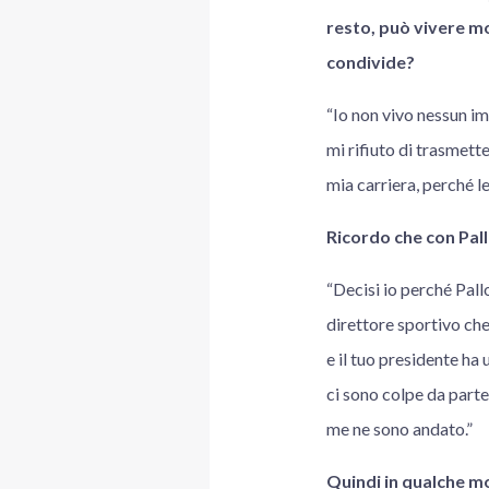
resto, può vivere m
condivide?
“Io non vivo nessun i
mi rifiuto di trasmett
mia carriera, perché l
Ricordo che con Pall
“Decisi io perché Pall
direttore sportivo che
e il tuo presidente ha
ci sono colpe da parte
me ne sono andato.”
Quindi in qualche mod