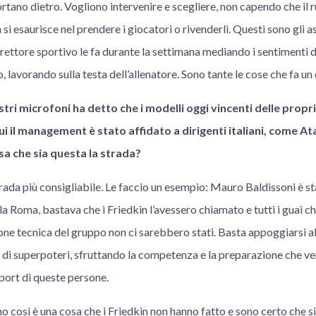
rtano dietro. Vogliono intervenire e scegliere, non capendo che il ru
si esaurisce nel prendere i giocatori o rivenderli. Questi sono gli a
irettore sportivo le fa durante la settimana mediando i sentimenti 
mo, lavorando sulla testa dell’allenatore. Sono tante le cose che fa u
stri microfoni ha detto che i modelli oggi vincenti delle propr
 cui il management è stato affidato a dirigenti italiani, come At
a che sia questa la strada?
rada più consigliabile. Le faccio un esempio: Mauro Baldissoni è s
la Roma, bastava che i Friedkin l’avessero chiamato e tutti i guai c
one tecnica del gruppo non ci sarebbero stati. Basta appoggiarsi al
 di superpoteri, sfruttando la competenza e la preparazione che ve
sport di queste persone.
 così è una cosa che i Friedkin non hanno fatto e sono certo che sia