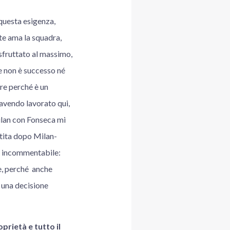
 questa esigenza,
te ama la squadra,
 sfruttato al massimo,
ce non è successo né
re perché è un
avendo lavorato qui,
ilan con Fonseca mi
rtita dopo Milan-
a incommentabile:
e, perché anche
 una decisione
prietà e tutto il