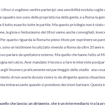
 tifosi si vogliono sentire partecipi: una sensibilità evoluta coglie
e squadre non sono delle proprietà ma della gente, e a Roma la gen
 il tutto esaurito tutte le partite. Ma questo privilegio non è stato
ne, la gioia e l’entusiasmo dei tifosi vanno anche convogliati, inve
 Per quanto riguarda la Roma ho pieno titolo per esprimere un pare
 sono un testimone localizzato vivendo a Roma da oltre 20 anni e 
osso parlare da spettatore esterno. Ma quello che hanno fatto al M
na nel calcio. Aver mandato il tecnico a fare le interviste postpa
rgli l’esonero praticamente nel parcheggio dello stadio una cos
ntento di non averla dovuta vivere io da dirigente questa situazion
venta imbarazzante quando si prendono decisioni barbare. Questa è
llo che lancia: un dirigente, che è un intermediario tra la pro