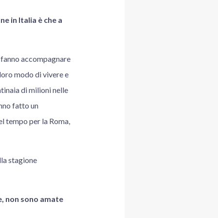
 in Italia è che a
e ti fanno accompagnare
 loro modo di vivere e
inaia di milioni nelle
nno fatto un
l tempo per la Roma,
lla stagione
le, non sono amate