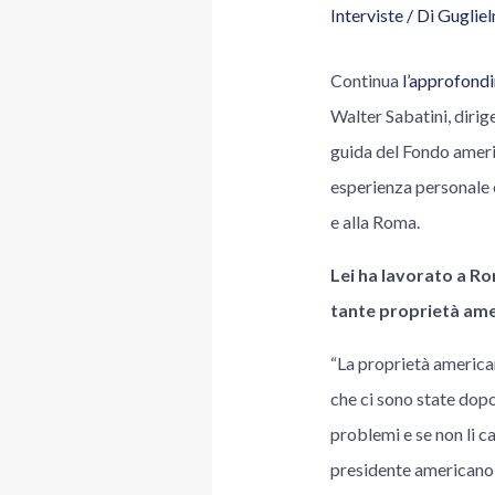
Interviste
/ Di
Guglie
Continua
l’approfondi
Walter Sabatini, dirig
guida del Fondo ameri
esperienza personale e
e alla Roma.
Lei ha lavorato a Ro
tante proprietà amer
“La proprietà american
che ci sono state dopo
problemi e se non li ca
presidente americano m