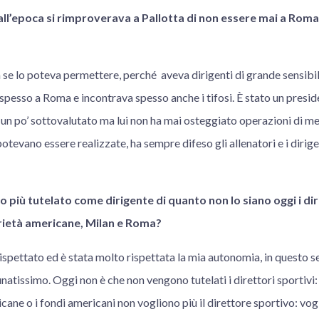
ll’epoca si rimproverava a Pallotta di non essere mai a Roma
 se lo poteva permettere, perché aveva dirigenti di grande sensibi
pesso a Roma e incontrava spesso anche i tifosi. È stato un presid
 un po’ sottovalutato ma lui non ha mai osteggiato operazioni di m
otevano essere realizzate, ha sempre difeso gli allenatori e i dirige
o più tutelato come dirigente di quanto non lo siano oggi i dir
rietà americane, Milan e Roma?
ispettato ed è stata molto rispettata la mia autonomia, in questo 
natissimo. Oggi non è che non vengono tutelati i direttori sportivi: 
ane o i fondi americani non vogliono più il direttore sportivo: vogl