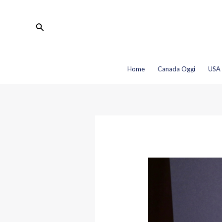
Vai
Navigazione
al
articoli
Cerca
contenuto
Home
Canada Oggi
USA