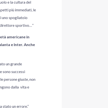
olo e la cultura del
spetti più immediati, le
di uno spogliatoio
n direttore sportivo…”
ietà americane in
alanta e Inter. Anche
tato un grande
he sono successi
le persone giuste, non
ngono dalla vita e
 stato un errore.”