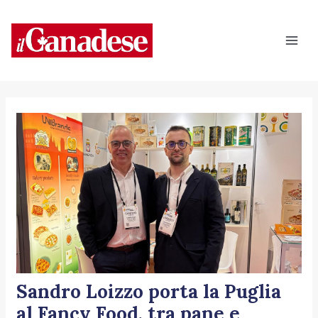
Vai
Navigazione
Mai
al
articoli
Men
contenuto
Sandro Loizzo porta la Puglia
al Fancy Food, tra pane e