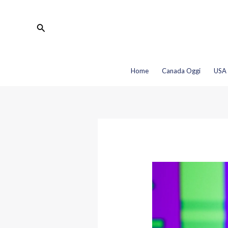
Vai
Navigazione
al
articoli
Cerca
contenuto
Home
Canada Oggi
USA