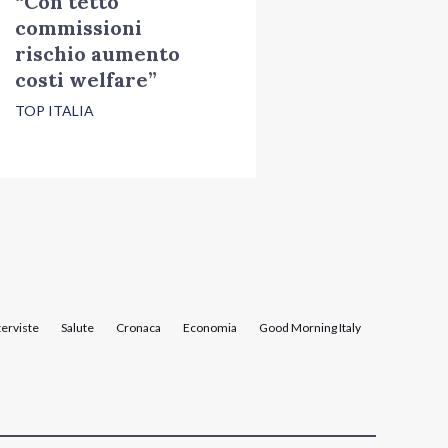
“Con tetto
commissioni
rischio aumento
costi welfare”
TOP ITALIA
terviste
Salute
Cronaca
Economia
Good Morning Italy