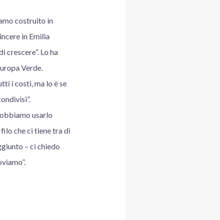
amo costruito in
incere in Emilia
i crescere”. Lo ha
 Europa Verde.
ti i costi, ma lo è se
ondivisi”.
 dobbiamo usarlo
lo che ci tiene tra di
ggiunto – ci chiedo
roviamo”.