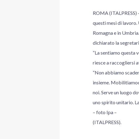
ROMA (ITALPRESS) – “R
questi mesi di lavoro.
Romagna e in Umbria. V
dichiarato la segretar
“La sentiamo questa vog
riesce a raccogliersi 
“Non abbiamo scadenze
insieme. Mobilitiamoci
noi. Serve un luogo dov
uno spirito unitario. L
– foto Ipa –
(ITALPRESS).