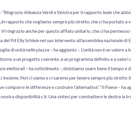
ingrazio Alleanza Verdi e Sinistra per il rapporto leale che abbi
 Un rapporto che vogliamo sempre più stretto, che ci ha portato a v
i ringrazio anche per questo afflato unitario, che ci ha permesso d
ia del Pd Elly Schlein nel suo intervento all’assemblea nazionale di
lia di unità nelle piazze – ha aggiunto -. L’unità non è un valore a tut
attorno a un progetto coerente, a un programma definito e a valori c
 elettorali – ha sottolineato -, dobbiamo usare bene il tempo e
 insieme. Noi ci siamo e ci saremo per tenere sempre più stretto il fi
e comporre le differenze e costruire l’alternativa”. “Il Paese – ha a
a nostra disponibilità c’è. Una sintesi per combattere le destra la t