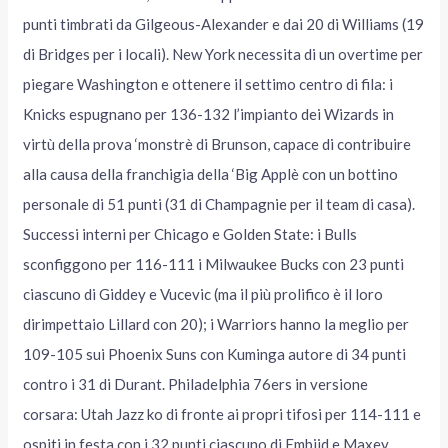
punti timbrati da Gilgeous-Alexander e dai 20 di Williams (19
di Bridges per i locali). New York necessita di un overtime per
piegare Washington e ottenere il settimo centro di fila: i
Knicks espugnano per 136-132 l’impianto dei Wizards in
virtù della prova ‘monstrè di Brunson, capace di contribuire
alla causa della franchigia della ‘Big Applè con un bottino
personale di 51 punti (31 di Champagnie per il team di casa).
Successi interni per Chicago e Golden State: i Bulls
sconfiggono per 116-111 i Milwaukee Bucks con 23 punti
ciascuno di Giddey e Vucevic (ma il più prolifico è il loro
dirimpettaio Lillard con 20); i Warriors hanno la meglio per
109-105 sui Phoenix Suns con Kuminga autore di 34 punti
contro i 31 di Durant. Philadelphia 76ers in versione
corsara: Utah Jazz ko di fronte ai propri tifosi per 114-111 e
ospiti in festa con i 32 punti ciascuno di Embiid e Maxey.