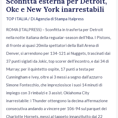
Sconfitta esterna per Detroit,
Okc e New York inarrestabili
TOP ITALIA
/ Di
Agenzia di Stampa Italpress
ROMA (ITALPRESS) – Sconfitta in trasferta per Detroit
nella notte italiana della regualar-season dell’Nba. I Pistons,
di fronte ai quasi 20mila spettatori della Ball Arena di
Denver, si arrendono per 134-121 ai Nuggets, trascinati dai
37 punti siglati da Jokic, top scorer dell’incontro, e dai 34 di
Murray; per il quintetto ospite, 17 punti a testa per
Cunningham e Ivey, oltre ai 3 messi a segno dall’azzurro
Simone Fontecchio, che impreziosisce i suoi 14 minuti di
impiego con 3 rimbalzi e 3 assist. Oklahoma City
inarrestabile: i Thunder ottengono la decima affermazione
consecutiva andando a vincere per 106-94 sul parquet dei
Charlotte Hornets, messi al tappeto innanzitutto dai 22