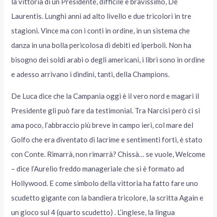
la vittoria di un Presidente, difficile e bravissimo, De
Laurentis. Lunghi anni ad alto livello e due tricolori in tre
stagioni. Vince ma con i conti in ordine, in un sistema che
danza in una bolla pericolosa di debiti ed iperboli. Non ha
bisogno dei soldi arabi o degli americani, i libri sono in ordine
e adesso arrivano i dindini, tanti, della Champions.
De Luca dice che la Campania oggi è il vero nord e magari il
Presidente gli può fare da testimonial. Tra Narcisi però ci si
ama poco, l’abbraccio più breve in campo ieri, col mare del
Golfo che era diventato di lacrime e sentimenti forti, è stato
con Conte. Rimarrà, non rimarrà? Chissà… se vuole, Welcome
– dice l’Aurelio freddo manageriale che si è formato ad
Hollywood. E come simbolo della vittoria ha fatto fare uno
scudetto gigante con la bandiera tricolore, la scritta Again e
un gioco sul 4 (quarto scudetto) . L’inglese, la lingua