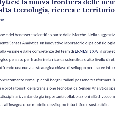
ytics: la nuova frontiera delle ne
lta tecnologia, ricerca e territorio
ne
ione e del benessere scientifico parte dalle Marche. Nella suggestiv
ente Senses Analytics, un innovativo laboratorio di psicofisiologi
alla visione e dalle competenze del team di
ERNESI 1978
, il prog
ico pensato per trasferire la ricerca scientifica d’alto livello dir
ffrendo una nuova e strategica chiave di sviluppo per le aree inter
concretamente come i piccoli borghi italiani possano trasformarsi i
e e protagonisti della transizione tecnologica. Senses Analytics o
sdisciplinari, vantando già importanti collaborazioni all’attivo, com
, all’insegna di un modello di sviluppo futuristico e sostenibile.