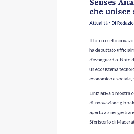
Senses Anal
che unisce a
Attualità
/ Di
Redazio
Il futuro dell’innovaz
ha debuttato ufficialm
d’avanguardia. Nato d
un ecosistema tecnolog
economico e sociale, o
L’iniziativa dimostra 
di innovazione global
aperto a sinergie tran
Sferisterio di Macerata