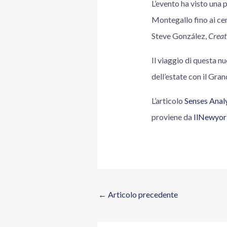
L’evento ha visto una 
Montegallo fino ai cen
Steve González,
Creat
Il viaggio di questa n
dell’estate con il Gran
L’articolo
Senses Analy
proviene da
IlNewyor
←
Articolo precedente