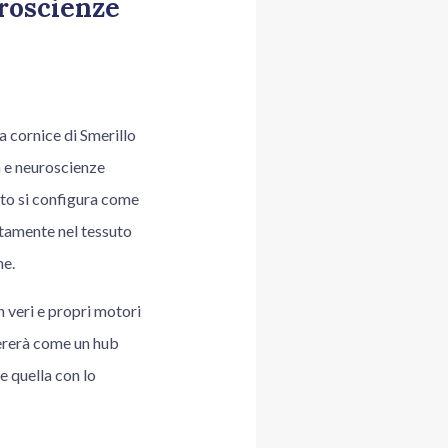
uroscienze
a cornice di Smerillo
a e neuroscienze
etto si configura come
ettamente nel tessuto
ne.
n veri e propri motori
pererà come un hub
e quella con lo