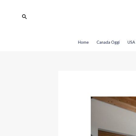
Vai
Navigazione
al
articoli
Cerca
contenuto
Home
Canada Oggi
USA