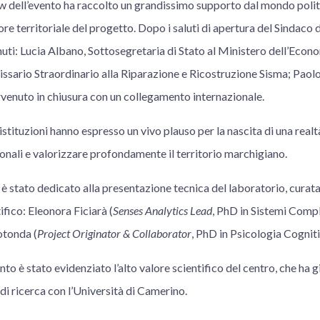
dell’evento ha raccolto un grandissimo supporto dal mondo politic
re territoriale del progetto. Dopo i saluti di apertura del Sindaco d
nuti: Lucia Albano, Sottosegretaria di Stato al Ministero dell’Econo
ssario Straordinario alla Riparazione e Ricostruzione Sisma; Paol
tervenuto in chiusura con un collegamento internazionale.
 istituzioni hanno espresso un vivo plauso per la nascita di una realt
nali e valorizzare profondamente il territorio marchigiano.
 è stato dedicato alla presentazione tecnica del laboratorio, curata 
tifico: Eleonora Ficiarà (
Senses Analytics Lead
, PhD in Sistemi Compl
otonda (
Project Originator & Collaborator
, PhD in Psicologia Cogniti
nto è stato evidenziato l’alto valore scientifico del centro, che ha g
i ricerca con l’Università di Camerino.