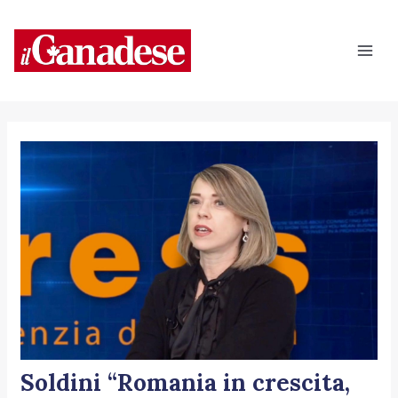
Vai
Navigazione
Mai
al
articoli
Men
contenuto
Soldini “Romania in crescita,