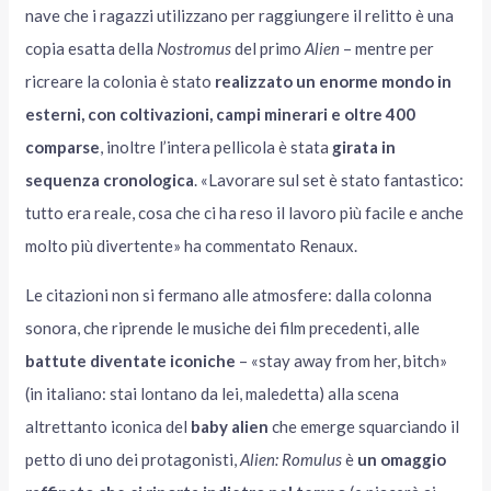
nave che i ragazzi utilizzano per raggiungere il relitto è una
copia esatta della
Nostromus
del primo
Alien
– mentre per
ricreare la colonia è stato
realizzato un enorme mondo in
esterni, con coltivazioni, campi minerari e oltre 400
comparse
, inoltre l’intera pellicola è stata
girata in
sequenza cronologica
. «Lavorare sul set è stato fantastico:
tutto era reale, cosa che ci ha reso il lavoro più facile e anche
molto più divertente» ha commentato Renaux.
Le citazioni non si fermano alle atmosfere: dalla colonna
sonora, che riprende le musiche dei film precedenti, alle
battute diventate iconiche
– «stay away from her, bitch»
(in italiano: stai lontano da lei, maledetta) alla scena
altrettanto iconica del
baby alien
che emerge squarciando il
petto di uno dei protagonisti,
Alien: Romulus
è
un omaggio