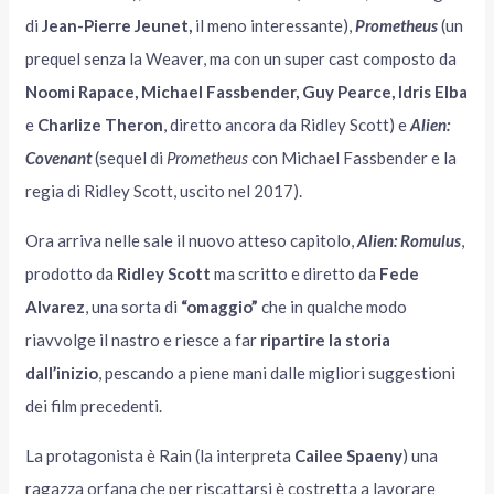
di
Jean-Pierre Jeunet,
il meno interessante),
Prometheus
(un
prequel senza la Weaver, ma con un super cast composto da
Noomi Rapace, Michael Fassbender, Guy Pearce, Idris Elba
e
Charlize Theron
, diretto ancora da Ridley Scott) e
Alien:
Covenant
(sequel di
Prometheus
con Michael Fassbender e la
regia di Ridley Scott, uscito nel 2017).
Ora arriva nelle sale il nuovo atteso capitolo,
Alien: Romulus
,
prodotto da
Ridley Scott
ma scritto e diretto da
Fede
Alvarez
, una sorta di
“omaggio”
che in qualche modo
riavvolge il nastro e riesce a far
ripartire la storia
dall’inizio
, pescando a piene mani dalle migliori suggestioni
dei film precedenti.
La protagonista è Rain (la interpreta
Cailee Spaeny
) una
ragazza orfana che per riscattarsi è costretta a lavorare