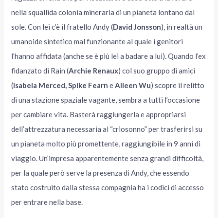
nella squallida colonia mineraria di un pianeta lontano dal
sole. Con lei c’è il fratello Andy (
David Jonsson
), in realtà un
umanoide sintetico mal funzionante al quale i genitori
l’hanno affidata (anche se è più lei a badare a lui). Quando l’ex
fidanzato di Rain (
Archie Renaux
) col suo gruppo di amici
(
Isabela Merced, Spike Fearn
e
Aileen Wu
) scopre il relitto
di una stazione spaziale vagante, sembra a tutti l’occasione
per cambiare vita. Basterà raggiungerla e appropriarsi
dell’attrezzatura necessaria al “criosonno” per trasferirsi su
un pianeta molto più promettente, raggiungibile in 9 anni di
viaggio. Un’impresa apparentemente senza grandi difficoltà,
per la quale però serve la presenza di Andy, che essendo
stato costruito dalla stessa compagnia ha i codici di accesso
per entrare nella base.