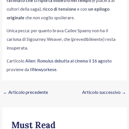
raffinato che ci riporta indietro nel tempo
(e piacerà ai
cultori della saga),
ricco di tensione
e con
un epilogo
originale
che non voglio spoilerare.
Unica pecca: per quanto brava Cailee Spaeny non ha il
carisma di Sigourney Weaver, che (prevedibilmente) resta
insuperata.
L’articolo
Alien: Romulus debutta al cinema il 16 agosto
proviene da
IlNewyorkese
.
←
Articolo precedente
Articolo successivo
→
Must Read