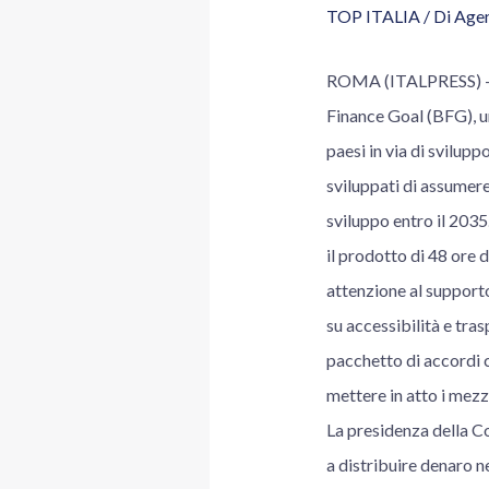
TOP ITALIA
/ Di
Agen
ROMA (ITALPRESS) – E’
Finance Goal (BFG), un 
paesi in via di svilup
sviluppati di assumere 
sviluppo entro il 2035
il prodotto di 48 ore 
attenzione al supporto 
su accessibilità e tra
pacchetto di accordi c
mettere in atto i mezz
La presidenza della Co
a distribuire denaro ne