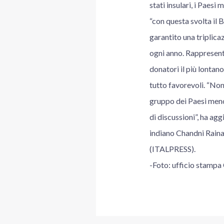
stati insulari, i Paes
“con questa svolta il 
garantito una triplica
ogni anno. Rappresent
donatori il più lontan
tutto favorevoli. “No
gruppo dei Paesi meno
di discussioni”, ha ag
indiano Chandni Raina
(ITALPRESS).
-Foto: ufficio stamp