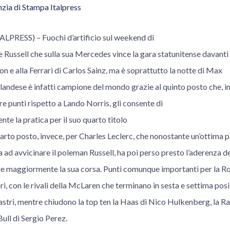
zia di Stampa Italpress
LPRESS) – Fuochi d’artificio sul weekend di
 Russell che sulla sua Mercedes vince la gara statunitense davant
 e alla Ferrari di Carlos Sainz, ma è soprattutto la notte di Max
olandese è infatti campione del mondo grazie al quinto posto che, in 
re punti rispetto a Lando Norris, gli consente di
te la pratica per il suo quarto titolo
arto posto, invece, per Charles Leclerc, che nonostante un’ottima p
ra ad avvicinare il poleman Russell, ha poi perso presto l’aderenza d
ire maggiormente la sua corsa. Punti comunque importanti per la Ro
, con le rivali della McLaren che terminano in sesta e settima pos
stri, mentre chiudono la top ten la Haas di Nico Hulkenberg, la Ra
Bull di Sergio Perez.