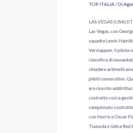
TOP ITALIA
/ Di
Agen
LAS VEGAS (USA) (ITA
Las Vegas, con George
squadra Lewis Hamilton
Verstappen. Il pilota 
classifica di sessantat
chiudere aritmeticamen
piloti consecutivo. Qu
era riuscito addirittu
costretto così a gest
campionato costruttori
con Norris e Oscar Pia
Tsunoda e l’altra Red 