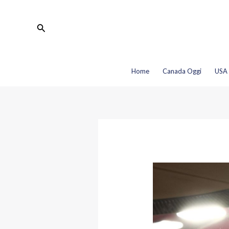
Vai
Navigazione
al
articoli
Cerca
contenuto
Home
Canada Oggi
USA