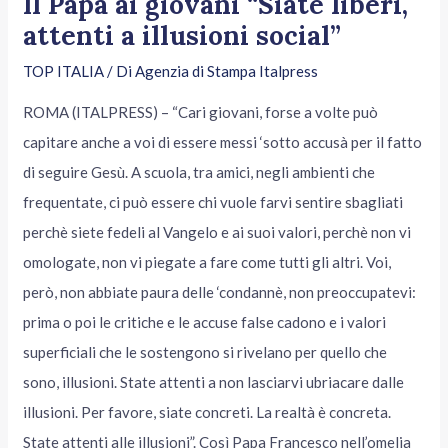
Il Papa ai giovani “Siate liberi,
attenti a illusioni social”
TOP ITALIA
/ Di
Agenzia di Stampa Italpress
ROMA (ITALPRESS) – “Cari giovani, forse a volte può
capitare anche a voi di essere messi ‘sotto accusà per il fatto
di seguire Gesù. A scuola, tra amici, negli ambienti che
frequentate, ci può essere chi vuole farvi sentire sbagliati
perchè siete fedeli al Vangelo e ai suoi valori, perchè non vi
omologate, non vi piegate a fare come tutti gli altri. Voi,
però, non abbiate paura delle ‘condannè, non preoccupatevi:
prima o poi le critiche e le accuse false cadono e i valori
superficiali che le sostengono si rivelano per quello che
sono, illusioni. State attenti a non lasciarvi ubriacare dalle
illusioni. Per favore, siate concreti. La realtà è concreta.
State attenti alle illusioni”. Così Papa Francesco nell’omelia