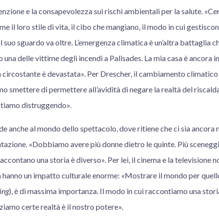
zione e la consapevolezza sui rischi ambientali per la salute. «Ce
e il loro stile di vita, il cibo che mangiano, il modo in cui gestiscon
il suo sguardo va oltre. L’emergenza climatica è un’altra battaglia c
na delle vittime degli incendi a Palisades. La mia casa è ancora in
 circostante è devastata». Per Drescher, il cambiamento climatico 
 smettere di permettere all’avidità di negare la realtà del riscal
stiamo distruggendo».
nde anche al mondo dello spettacolo, dove ritiene che ci sia ancora 
tazione. «Dobbiamo avere più donne dietro le quinte. Più sceneggiat
accontano una storia è diverso». Per lei, il cinema e la televisione 
a hanno un impatto culturale enorme: «Mostrare il mondo per quello
ing
), è di massima importanza. Il modo in cui raccontiamo una storia
iamo certe realtà è il nostro potere».