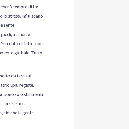
rcherò sempre di far
o lo stress, influiscano
he sente
 piedi, ma non è
è un dato di fatto, non
damento globale. Tutto
molto da fare sul
rici, più registe.
non sono solo strumenti
 che è, e non
, ciò che la gente