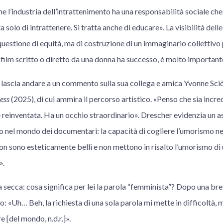
e l’industria dell’intrattenimento ha una responsabilità sociale ch
a solo di intrattenere. Si tratta anche di educare». La visibilità dell
uestione di equità, ma di costruzione di un immaginario collettivo 
film scritto o diretto da una donna ha successo, è molto important
si lascia andare a un commento sulla sua collega e amica Yvonne Sciò
ess
(2025), di cui ammira il percorso artistico. «Penso che sia incr
è reinventata. Ha un occhio straordinario». Drescher evidenzia un 
o nel mondo dei documentari: la capacità di cogliere l’umorismo ne
n sono esteticamente belli e non mettono in risalto l’umorismo d
».
 secca: cosa significa per lei la parola “femminista”? Dopo una bre
o: «Uh… Beh, la richiesta di una sola parola mi mette in difficoltà,
e [del mondo, n.d.r.]».