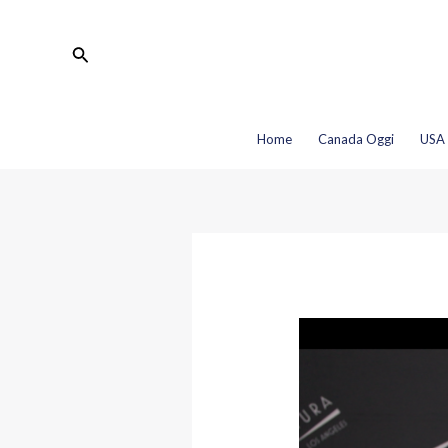
Vai
Navigazione
al
articoli
Cerca
contenuto
Home
Canada Oggi
USA