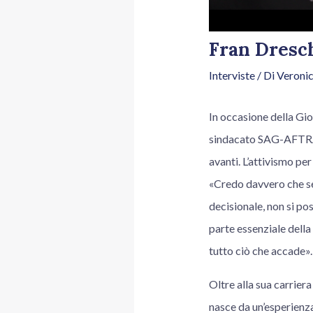
Fran Dresch
Interviste
/ Di
Veronic
In occasione della Gio
sindacato SAG-AFTRA, r
avanti. L’attivismo pe
«Credo davvero che sen
decisionale, non si po
parte essenziale della
tutto ciò che accade».
Oltre alla sua carrier
nasce da un’esperienz