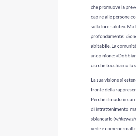
che promuove la preven
capire alle persone com
sulla loro salute». Ma 
profondamente: «Sono u
abitabile. La comunità
un’opinione: «Dobbiamo
ciò che tocchiamo lo 
La sua visione si este
fronte della rappresen
Perché il modo in cui r
di intrattenimento, m
sbiancarlo (
whitewash
vede e come normalizz