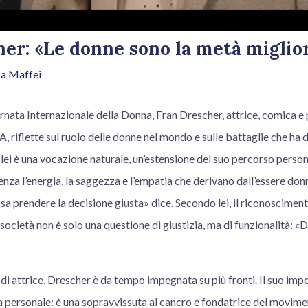
er: «Le donne sono la metà miglio
a Maffei
rnata Internazionale della Donna, Fran Drescher, attrice, comica e 
iflette sul ruolo delle donne nel mondo e sulle battaglie che ha d
r lei è una vocazione naturale, un’estensione del suo percorso person
za l’energia, la saggezza e l’empatia che derivano dall’essere donn
ssa prendere la decisione giusta» dice. Secondo lei, il riconoscime
 società non è solo una questione di giustizia, ma di funzionalità: 
a di attrice, Drescher è da tempo impegnata su più fronti. Il suo imp
a personale: è una sopravvissuta al cancro e fondatrice del movim