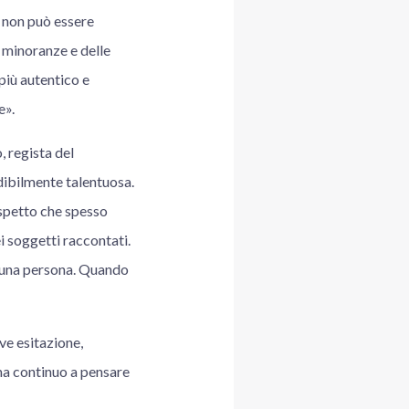
e non può essere
e minoranze e delle
più autentico e
e».
, regista del
edibilmente talentuosa.
aspetto che spesso
i soggetti raccontati.
i una persona. Quando
ve esitazione,
 ma continuo a pensare