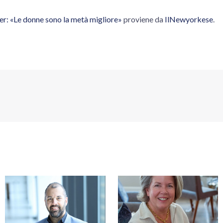
r: «Le donne sono la metà migliore»
proviene da
IlNewyorkese
.