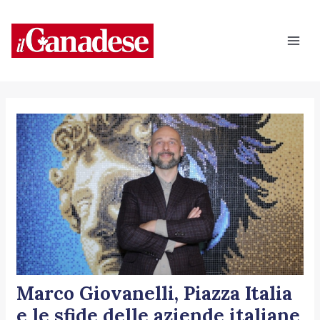
Vai
Navigazione
Mai
al
articoli
Men
contenuto
Marco Giovanelli, Piazza Italia
e le sfide delle aziende italiane